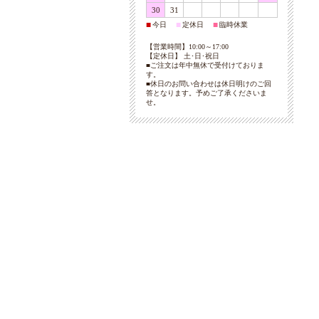
30
31
今日
定休日
臨時休業
■
■
■
【営業時間】10:00～17:00
【定休日】 土･日･祝日
■ご注文は年中無休で受付けておりま
す。
■休日のお問い合わせは休日明けのご回
答となります。予めご了承くださいま
せ。