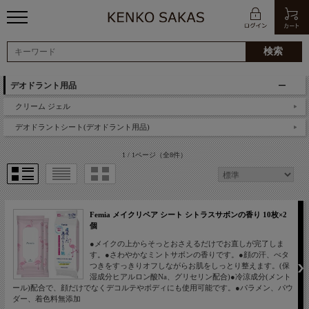
デオドラント用品
クリーム ジェル
デオドラントシート(デオドラント用品)
1 / 1ページ
（全8件）
Femia メイクリペア シート シトラスサボンの香り 10枚×2
個
●メイクの上からそっとおさえるだけでお直しが完了しま
す。●さわやかなミントサボンの香りです。●顔の汗、べタ
つきをすっきりオフしながらお肌をしっとり整えます。(保
湿成分ヒアルロン酸Na、グリセリン配合)●冷涼成分(メント
ール)配合で、顔だけでなくデコルテやボディにも使用可能です。●パラメン、パウ
ダー、着色料無添加