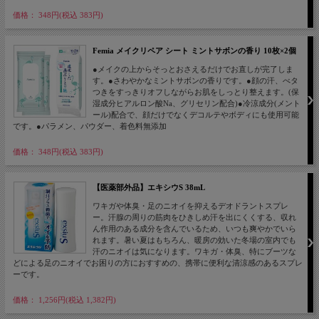
価格： 348円(税込 383円)
Femia メイクリペア シート ミントサボンの香り 10枚×2個
●メイクの上からそっとおさえるだけでお直しが完了しま
す。●さわやかなミントサボンの香りです。●顔の汗、べタ
つきをすっきりオフしながらお肌をしっとり整えます。(保
湿成分ヒアルロン酸Na、グリセリン配合)●冷涼成分(メント
ール)配合で、顔だけでなくデコルテやボディにも使用可能
です。●パラメン、パウダー、着色料無添加
価格： 348円(税込 383円)
【医薬部外品】エキシウS 38mL
ワキガや体臭・足のニオイを抑えるデオドラントスプレ
ー。汗腺の周りの筋肉をひきしめ汗を出にくくする、収れ
ん作用のある成分を含んでいるため、いつも爽やかでいら
れます。暑い夏はもちろん、暖房の効いた冬場の室内でも
汗のニオイは気になります。ワキガ・体臭、特にブーツな
どによる足のニオイでお困りの方におすすめの、携帯に便利な清涼感のあるスプレ
ーです。
価格： 1,256円(税込 1,382円)