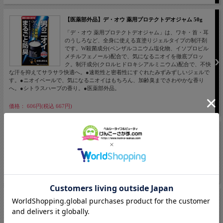
【医薬部外品】デ・オウ 薬用プロテクトデオジャム 50g
「デ・オウ 薬用プロテクトデオジャム」は、ワキ・首・耳
のうしろなど、全身に使える直塗りジェルタイプの制汗剤
です。W殺菌成分(ベンザルコニウム塩化物、イソプロピル
メチルフェノール)配合で、気になるニオイを徹底ブロッ
ク。制汗成分(クロルヒドロキシアルミニウム)配合で、不快
な汗を抑えてサラサラ快適へ。●速乾性と密着性にすぐれたみずみずしいジェルで
す。●ニオイベールで、気になるニオイはもちろん、加齢臭までさわやかな香り
へ。●シトラスハーブの香り。●医薬部外品。
価格： 606円(税込 667円)
特製エキシウクリーム 30g F10
汗の分泌を抑える成分に加え殺菌成分を配合した制汗消臭
剤です。
価格： 1,269円(税込 1,396円)
【医薬部外品】薬用 ワキガード 50g F05
ジェルタイプなので効き目長持ち！殺菌成分がニオイの元
となる菌をおさえます。