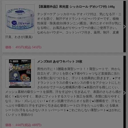
【医薬部外品】和光堂 シッカロール デオ(パフ付) 140g
テンダーケア シッカロール デオ パフ付は、気になる汗・ニ
オイを防ぐ、制汗デオドラントベビーパウダーです。植物
性保湿・除臭成分(柿タンニン)配合。体のニオイや汗が気に
なる時に、お風呂あがりやシャワーの後にご使用下さい。
なめらかパウダー。コットンパフ付き。薬用。制汗、皮膚
汗臭、わきが(腋臭)
価格： 495円(税込 545円)
メンズRiff あせワキパット 20枚
男性の汗に！3層吸水薄型シート！！薄型シートで、外から
目立たず、汗ジミを防ぐ●下着やYシャツなど直接肌に当た
る衣類に貼りつけると、汗ジミを効果的に防ぎます。●デオ
ドラントシトラスの香り●カシスの香りをアクセントにした
さわやかでクールな柑橘系の香り●表面の汗を残しにくい、
メッシュ素材の吸引シートを採用。汗をすばやく引き込んで、表面のさらさら感が
続く！●貼りやすく、動きにフィットするスリット加工を採用。衣類に貼りやすく
なり、ヨレ・ズレしにくい！●イオン抗菌で汗のニオイを防ぐ●3層構造で、汗をた
っぷり※吸収(1) 汗をすばやく引き込む吸収シート(2) 汗をたっぷり吸いとる吸水
シート(3) 汗をもらさないストッパーシート●ごわごわしない薄型シート●はがれに
くいドット形状のり
価格： 444円(税込 488円)