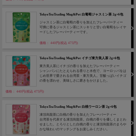
TokyoTeaTrading Mug&Pot 白葡萄ジャスミン茶 2g×6包
ジャスミン茶に白葡萄の香りを加えたフレーバーティー
可憐に香るジャスミン茶にスッキリと甘い白葡萄をレイヤ
ードしたフレーバーティーです。
価格： 440円(税込 475円)
TokyoTeaTrading Mug&Pot イチゴ東方美人茶 2g×6包
東方美人茶にイチゴの香りを加えたフレーバーティー
シャンパンにたとえられる香りと水色で、ヨーロッパをは
じめ世界で愛される台湾茶・東方美人。甘酸っぱいイチゴ
の香を漂わせ、美味しさに磨きをかけました。
価格： 440円(税込 475円)
TokyoTeaTrading Mug&Pot 白桃ウーロン茶 2g×6包
凍頂烏龍茶に白桃の香りを加えたフレーバーティー
台湾茶を代表する凍頂烏龍茶。白桃の香りを優しくまとわ
せました。とろりとした白桃の香りと凍頂烏龍茶のまろや
かな味わいのマッチングをお楽しみください。