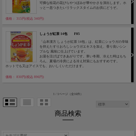
可憐な桂花の花びらやつぼみが華やかさを演出します。ホ
ッと一息つきたいリラックスタイムのお供にどうぞ。
価格： 315円(税込 340円)
しょうが紅茶 14包 F05
「山本漢方 しょうが紅茶 14包」は、紅茶にショウガの辛味
を抑えたすりおろしショウガエキスを加え、香り良いシン
プルな 風味に仕上げています。
お湯を注げばできあがりです。寒い冬期、冷えた時はもち
ろん、夏場の冷房による冷え対策にもおすすめです。
ホットでも又はアイスでも、おいしくいただけます。
価格： 830円(税込 896円)
1 / 1ページ
（全16件）
商品検索