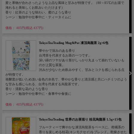
蜜と果物が合わさったような上品な風味と甘みが特徴です。（80～85℃のお湯で
淹れると美味しくお飲みいただけます）
香り：紅茶のような味わい、蜜のような香り
シーン：勉強中や仕事中に・ティータイムに
価格： 405円(税込 437円)
TokyoTeaTrading Mug&Pot 凍頂烏龍茶 2g×6包
華やかで深みのある香り
台湾茶を代表するお茶の一つです。
深い緑のツヤがあり形がしっかり丸まって崩れていないも
のが上質な茶葉。
渋みが少ないため飲みやすく、甘みとコクを感じられる点
が特徴です。
発酵度が低いため淡い金色の水色で、華やかな香りと清涼感と共にハチミツのよう
な甘みも感じられる、台湾を代表する烏龍茶です。
香り：清新な花のような香り
シーン：勉強中や仕事中に・食事中や食後に
価格： 405円(税込 437円)
TokyoTeaTrading 世界のお茶巡り 桂花烏龍茶 1.5g×15包
フルーティーで爽やかな凍頂烏龍茶をベースに、柑橘系の
香りを楽しめる桂花(キンモクセイ)をブレンド。乾燥させた