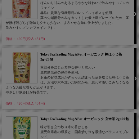
ほんのり甘みのあるまろやかな味わいで飲みやすいノンカ
フェイン
非常に貴重な有機原料のレッドルイボスを使用。
葉の先端部分のみをカットした最上級グレードのため、茎
がほぼ混ざらず雑味もクセも少ない、まろやかな味に仕上がりました。
飲みやすいノンカフェインです。
価格： 420円(税込 454円)
TokyoTeaTrading Mug&Pot オーガニック 棒ほうじ茶
2g×20包
茎部分を焙じた芳醇な香りと味わい
鹿児島県産の緑茶を使用。
お茶の旨味成分がぎゅっと詰まった茎を焙じた棒ほうじ茶
は、お湯や水を注いだ瞬間から、思わず吸いこみたくなる
ような芳醇な香りが広がります。
やさしい飲み口が特長です。
価格： 420円(税込 454円)
TokyoTeaTrading Mug&Pot オーガニック 玄米茶 2g×20包
味が引き立つ炒り米の香ばしさ
鹿児島県産の緑茶と、国産炒り米を最適なバランスでブレ
ンド。