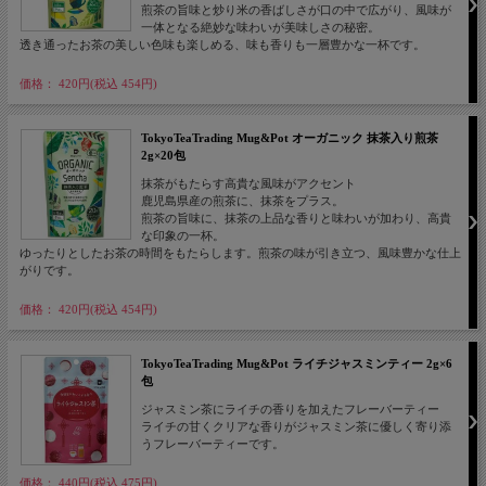
煎茶の旨味と炒り米の香ばしさが口の中で広がり、風味が
一体となる絶妙な味わいが美味しさの秘密。
透き通ったお茶の美しい色味も楽しめる、味も香りも一層豊かな一杯です。
価格： 420円(税込 454円)
TokyoTeaTrading Mug&Pot オーガニック 抹茶入り煎茶
2g×20包
抹茶がもたらす高貴な風味がアクセント
鹿児島県産の煎茶に、抹茶をプラス。
煎茶の旨味に、抹茶の上品な香りと味わいが加わり、高貴
な印象の一杯。
ゆったりとしたお茶の時間をもたらします。煎茶の味が引き立つ、風味豊かな仕上
がりです。
価格： 420円(税込 454円)
TokyoTeaTrading Mug&Pot ライチジャスミンティー 2g×6
包
ジャスミン茶にライチの香りを加えたフレーバーティー
ライチの甘くクリアな香りがジャスミン茶に優しく寄り添
うフレーバーティーです。
価格： 440円(税込 475円)