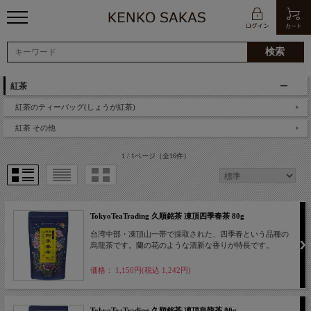
紅茶
紅茶のティーバッグ(しょうが紅茶)
紅茶 その他
1 / 1ページ
（全16件）
TokyoTeaTrading 久順銘茶 凍頂四季春茶 80g
台湾中部・凍頂山一帯で採取された、四季春という品種の
烏龍茶です。蘭の花のような清新な香りが特長です。
価格： 1,150円(税込 1,242円)
TokyoTeaTrading 久順銘茶 凍頂烏龍茶 80g