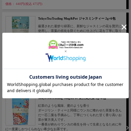
価格： 440円(税込 475円)
TokyoTeaTrading Mug&Pot ジャスミンティー 2g×6包
厳選された釜炒り緑茶に、新鮮なジャスミンの花を贅沢に
使用し、茶葉の劣化を防ぐために仕上げに花を丁寧に取り
除いてつくっています。上品な花の香りと爽やかな風味が
特徴です。三角ティーバッグで更に便利に、本格的な味と
香りがお楽しみいただけます。タグ付ティーバッグ。
・釜炒り緑茶にジャスミンの花を贅沢に使用しました。
・無香料、ジャスミン花の自然な香りのお茶。
・茶葉が開くから味も香りも本格的に！三角タイプのティーバッグにはリーフで使
用している茶葉がそのまま入っています。
・内容量：12g（2g×6包）ティーバッグ1個でカップ3杯程度まで美味しくお召し上
がりいただけます。
価格： 405円(税込 437円)
TokyoTeaTrading Mug&Pot 東方美人茶 2g×6包
紅茶のような風味、蜜のような香り
ダージリン・ティーと同様にウンカに喰わせた茶葉を含ん
だ一芯二葉を手摘みし、丁寧につくられた甘く香り高いお
茶が東方美人です。
一番茶が終わりウンカの発生を待って生産となるために年
に一度夏しかつくられない希少なお茶です。