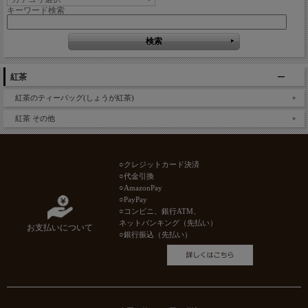
キーワード検索
紅茶
紅茶のティーバッグ(しょうが紅茶)
紅茶 その他
○クレジットカード決済
○代金引換
○AmazonPay
○PayPay
○コンビニ、銀行ATM、
ネットバンキング（先払い）
お支払いについて
○銀行振込（先払い）