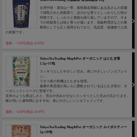
台湾中部・凍頂山一帯、南投縣名間郷にある岳さんの茶園
で採取された烏龍茶で、ほのかな香りとしっかりした味が
特徴です。しっかりと揉捻を繰り返していますので、今ま
での烏龍茶とは味と香りが違います。高級料理店などの業
務用としても広く使用されており、高品質・低価格で人気
の茶葉です。
価格： 750円(税込 810円)
TokyoTeaTrading Mug&Pot オーガニック はとむぎ茶
2.5g×15包
スッキリとしたやさしい甘み。体にやさしいノンカフェイ
ン。
ラオス産の有機はとむぎを使用。
健康や美意識が高い人に愛飲されているはとむぎ茶が、オ
ーガニックシリーズに登場です。
玄米のような香ばしさと、苦みや渋みが少ないスッキリとした甘みが広がります。
喉が渇いた夏時間におすすめ。体にやさしいノンカフェインです。
価格： 420円(税込 454円)
TokyoTeaTrading Mug&Pot オーガニック ルイボスティー
2g×20包