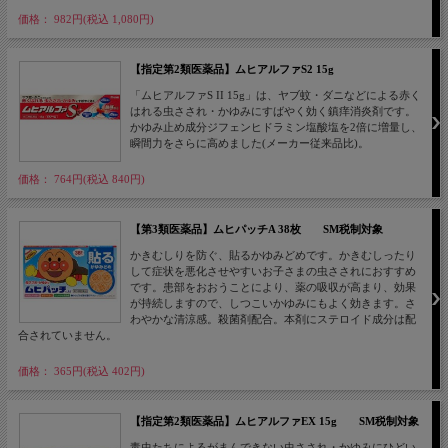
価格： 982円(税込 1,080円)
【指定第2類医薬品】ムヒアルファS2 15g
「ムヒアルファS II 15g」は、ヤブ蚊・ダニなどによる赤く
はれる虫さされ・かゆみにすばやく効く鎮痒消炎剤です。
かゆみ止め成分ジフェンヒドラミン塩酸塩を2倍に増量し、
瞬間力をさらに高めました(メーカー従来品比)。
価格： 764円(税込 840円)
【第3類医薬品】ムヒパッチA 38枚 SM税制対象
かきむしりを防ぐ、貼るかゆみどめです。かきむしったり
して症状を悪化させやすいお子さまの虫さされにおすすめ
です。患部をおおうことにより、薬の吸収が高まり、効果
が持続しますので、しつこいかゆみにもよく効きます。さ
わやかな清涼感。殺菌剤配合。本剤にステロイド成分は配
合されていません。
価格： 365円(税込 402円)
【指定第2類医薬品】ムヒアルファEX 15g SM税制対象
毒虫たちによるがまんできない虫さされ・かゆみにひどい