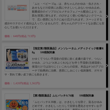
「ムヒ・ベビー 15g」は、赤ちゃんのかゆみ・虫さされ・
あせもなどの症状にお肌にやさしいしみないかゆみ止め。
殺菌成分のイソプロピルメチルフェノール配合により、お
肌を清潔に保ちます。のびがよく使い心地のよいクリーム
で、広い患部にもラクにぬり広げられます。スーッとする
成分やステロイド成分は入っていませんので、赤ちゃんのデリケートなお肌にも安
心してお使いいただけます。
価格： 648円(税込 713円)
【指定第2類医薬品】メンソレータム メディクイック軟膏R
8g SM税制対象
かゆくてつらい手湿疹の症状に効く皮膚の薬です。つらい
かゆみ、ぶつぶつ(水ぶくれ)などを伴う手湿疹(主婦湿疹)。
保湿だけでは治りにくいこれらの症状。本品は4つのアプロ
ーチで効果的に治療。患部にしみにくい低刺激性、ガサガ
サ・割れて痛い皮フ炎にも効きます。
価格： 1,420円(税込 1,562円)
【第3類医薬品】ムヒパッチA 76枚 SM税制対象
「ムヒパッチA 38枚」は、かきむしりを防ぐ、貼るかゆみ
どめです。かきむしったりして症状を悪化させやすいお子
さまの虫さされにおすすめです。患部をおおうことによ