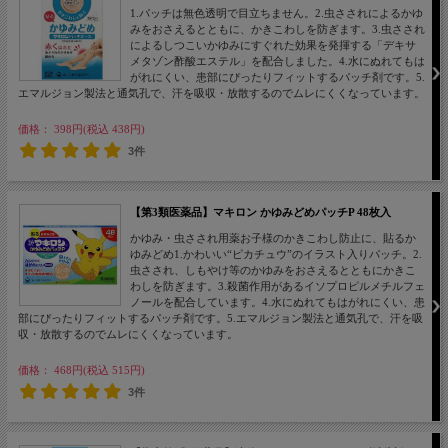
1.パッチは無色透明で目立ちません。2.虫さされによるかゆ
みをおさえるとともに、かきこわしを防ぎます。3.虫さされ
によるしつこいかゆみにすぐれた効果を発揮する「デキサ
メタゾン酢酸エステル」を配合しました。4.水にぬれてもは
がれにくい、患部にぴったりフィットするパッチ剤です。5.
エマルジョン製法と通気孔で、汗を吸収・放散するのでムレにくくなっています。
価格： 398円(税込 438円)
3件
【第3類医薬品】マキロン かゆみどめパッチP 48枚入
かゆみ・虫さされ用薬お子様のかきこわし防止に、貼るか
ゆみどめ1.かわいい“ピカチュウ”のイラスト入りパッチ。2.
虫さされ、しもやけ等のかゆみをおさえるとともにかきこ
わしを防ぎます。3.殺菌作用があるイソプロピルメチルフェ
ノールを配合しています。4.水にぬれてもはがれにくい、患
部にぴったりフィットするパッチ剤です。5.エマルジョン製法と通気孔で、汗を吸
収・放散するのでムレにくくなっています。
価格： 468円(税込 515円)
3件