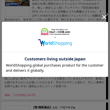
虫刺され用に開発されたクリームタイプのかゆみ止めで
す。激しい炎症によく効くアンテドラッグ型抗炎症成分
(PVA:プレドニゾロン吉草酸エステル酢酸エステル)に、す
ばやくかゆみをおさえる成分(ジフェンヒドラミン塩酸塩)を
組み合わせた、効き目にこだわった処方です。特にがまんできない、ひどい虫ささ
れやしぶといかゆみにすばやくしっかり効きます。また、お肌にスーッとする清涼
感を与え、かゆみ感覚をすばやくしずめます。
価格： 1,045円(税込 1,150円)
【第3類医薬品】液体ムヒベビー 40ml
お肌にしみない処方でお子さまの虫さされなどのかゆみ
を、すばやく止める液体タイプのかゆみ止めです。2%かゆ
み止め成分(ジフェンヒドラミン塩酸塩)と液体ならではの高
い浸透力で、すばやくしっかりかゆみを止めます。また、
パンテノール(プロビタミンB5)が、お肌の正常なはたらき
を助けることで、かきこわしなどによる症状の悪化を防ぎます。刺激感が少なくお
肌にしみない処方(アルコールやメントールを配合していません)ですので、敏感な
お肌のお子さまにもお使いいただけます。手を汚さずサッと塗れて、忙しい家事の
合間でも使いやすい便利なスポンジヘッド容器です。
価格： 728円(税込 801円)
【第3類医薬品】ムヒ・ベビーb 15g