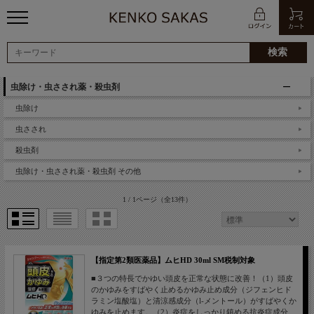
虫除け・虫さされ薬・殺虫剤
虫除け
虫さされ
殺虫剤
虫除け・虫さされ薬・殺虫剤 その他
1 / 1ページ
（全13件）
【指定第2類医薬品】ムヒHD 30ml SM税制対象
■３つの特長でかゆい頭皮を正常な状態に改善！（1）頭皮
のかゆみをすばやく止めるかゆみ止め成分（ジフェンヒド
ラミン塩酸塩）と清涼感成分（l-メントール）がすばやくか
ゆみを止めます。（2）炎症をしっかり鎮める抗炎症成分