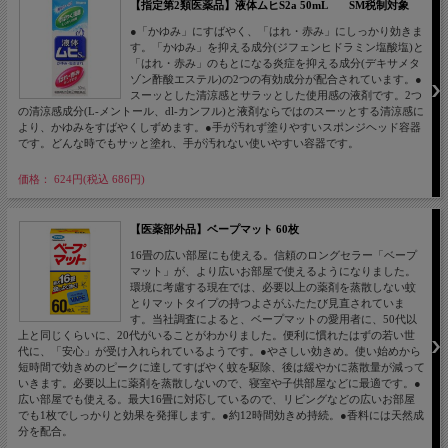
【指定第2類医薬品】液体ムヒS2a 50mL SM税制対象
●「かゆみ」にすばやく、「はれ・赤み」にしっかり効きま
す。「かゆみ」を抑える成分(ジフェンヒドラミン塩酸塩)と
「はれ・赤み」のもとになる炎症を抑える成分(デキサメタ
ゾン酢酸エステル)の2つの有効成分が配合されています。●
スーッとした清涼感とサラッとした使用感の液剤です。2つ
の清涼感成分(L-メントール、dl-カンフル)と液剤ならではのスーッとする清涼感に
より、かゆみをすばやくしずめます。●手が汚れず塗りやすいスポンジヘッド容器
です。どんな時でもサッと塗れ、手が汚れない使いやすい容器です。
価格： 624円(税込 686円)
【医薬部外品】ベープマット 60枚
16畳の広い部屋にも使える。信頼のロングセラー「ベープ
マット」が、より広いお部屋で使えるようになりました。
環境に考慮する現在では、必要以上の薬剤を蒸散しない蚊
とりマットタイプの持つよさがふたたび見直されていま
す。当社調査によると、ベープマットの愛用者に、50代以
上と同じくらいに、20代がいることがわかりました。便利に慣れたはずの若い世
代に、「安心」が受け入れられているようです。●やさしい効きめ。使い始めから
短時間で効きめのピークに達してすばやく蚊を駆除、後は緩やかに蒸散量が減って
いきます。必要以上に薬剤を蒸散しないので、寝室や子供部屋などに最適です。●
広い部屋でも使える。最大16畳に対応しているので、リビングなどの広いお部屋
でも1枚でしっかりと効果を発揮します。●約12時間効きめ持続。●香料には天然成
分を配合。