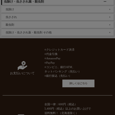
虫除け・虫さされ薬・殺虫剤
虫除け
虫さされ
殺虫剤
虫除け・虫さされ薬・殺虫剤 その他
○クレジットカード決済
○代金引換
○AmazonPay
○PayPay
○コンビニ、銀行ATM、
ネットバンキング（先払い）
お支払いについて
○銀行振込（先払い）
全国一律：600円（税込）
5,400円（税込）以上のお買い上げで
送料無料！（北海道除く）