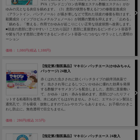
PVA（プレドニゾロン吉草酸エステル酢酸エステル）がか
ゆみの元となる炎症を鎮めます。（3）患部の状態を整える2つの修復促進成分
（アラントイン、パンテノール）が掻き壊しなどで荒れた頭皮の修復を助けます。
殺菌成分（イソプロピルメチルフェノール）が雑菌の繁殖を抑えます。「止める」
「鎮める」「整える」作用でかゆみが起こりにくい正常な頭皮状態へ改善します。
■頭皮の患部に塗りやすい！こだわり設計！患部に直接塗れるピンポイント容器手
や髪を汚さず患部に塗布できるピンポイント容器べたつかないサラッとした透明ロ
ーション
価格： 1,080円(税込 1,188円)
【指定第2類医薬品】マキロン パッチエース(かゆみちゃん
パッケージ) 24枚入
赤くはれた虫さされに効くパッチタイプの鎮痒消炎薬で
す。虫さされ等によるしつこいかゆみに優れた効果を発揮
する酢酸デキサメタゾンを配合しました。患部に直接働い
て、かゆみ・はれ・赤みを鎮めます。患部にぴったりフィ
ットする粘着剤を使用。水にぬれてもはがれません。さらに、エマルジョン製法と
通気孔で、汗を吸収・放散しますのでムレやカブレもありません。お子様のかきこ
わし防止に。無色透明で目立ちません。
価格： 286円(税込 315円)
【指定第2類医薬品】マキロン パッチエース 24枚入