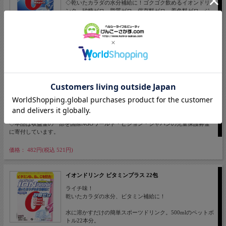
◇乾いたカラダの水分補給に！ゴクゴク飲めるイオンドリ
ンク。砂糖ゼロ、脂質ゼロ、保存料ゼロ、着色料ゼロ。ジ
ムなどスポーツ時・お風呂上り・起床後などに水分を速攻
チャージ。渇いたカラダの水分補給、汗で失った電解質の補給にご利用ください。
また、エネルギーを作るのに欠かせないクエン酸も配合しています。
◇経済的！
コスパが良いというお声を多くいただいております。使いやすいスティック状の顆
粒タイプで500mlのペットボトルにサッと溶かすだけのちょうどよい分量サイズで
す。一箱でペットボトル22本分お使いいただけます。
◇カロリーや砂糖を気にせず水分吸収効率も考えた商品です
水のように、ごくごく飲むタイプなのでカロリーは気になります。カロリーは、
500mlペットボトルあたり10kcalを切る設計となっております。
◇ 浸透圧80 mosm/Lのハイポトニック飲料です
水やお茶に含まれない電解質が含まれますので、水分吸収効率が良く、熱中時の対
策にも。しかも砂糖は含まれていないので砂糖を控えている方におススメです。
◇本品は収益金の一部を国際NGOワールド・ビジョン・ジャパンの児童保護募金
に寄付しています。
価格： 482円(税込 521円)
イオンドリンク ビタミンプラス 22包
ライチ味！
乾いたカラダの水分、ビタミン補給に！
水に溶かすだけの簡単スポーツドリンク。500mlのペットボ
トル22本分。