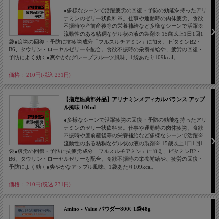
●多様なシーンで活躍疲労の回復・予防の効能を持ったアリ
ナミンのゼリー状飲料※。仕事や運動時の肉体疲労、食欲
不振時や産前産後等の栄養補給など多様なシーンで活躍※
流動性のある粘稠なゲル状の液の製剤※ 15歳以上1日1回1
袋●疲労の回復・予防に抗疲労成分「フルスルチアミン」に加え、ビタミンB2・
B6、タウリン・ローヤルゼリーを配合。食欲不振時の栄養補給や、疲労の回復・
予防によく効く●爽やかなグレープフルーツ風味、1袋あたり109kcal。
価格： 210円(税込 231円)
【指定医薬部外品】アリナミンメディカルバランス アップ
ル風味 100ml
●多様なシーンで活躍疲労の回復・予防の効能を持ったアリ
ナミンのゼリー状飲料※。仕事や運動時の肉体疲労、食欲
不振時や産前産後等の栄養補給など多様なシーンで活躍※
流動性のある粘稠なゲル状の液の製剤※ 15歳以上1日1回1
袋●疲労の回復・予防に抗疲労成分「フルスルチアミン」に加え、ビタミンB2・
B6、タウリン・ローヤルゼリーを配合。食欲不振時の栄養補給や、疲労の回復・
予防によく効く●爽やかなアップル風味、1袋あたり109kcal。
価格： 210円(税込 231円)
Amino - Value パウダー8000 1袋48g