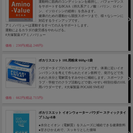
運動時に筋肉のコンディションを維持し、パフォーマンス
をサポートするBCAA（持久系アミノ酸：バリン、ロイシ
ン、イソロイシンの総称）を含みます。
健康のための運動から競技スポーツまで、様々なシーンに
対応するラインアップです。
アミノバリューは運動するすべての人をサポートします。
運動によるカラダの疲労感をやわらげる。
#大塚製薬 #アミノバリュー
価格： 230円(税込 248円)
ポカリスエット 10L用粉末 660g×1袋
パウダータイプのスポーツドリンクです。体液に近いイオ
ンバランスを考えて作られたイオン飲料で、発汗などで失
われた水分と電解質をすみやかに補給します。スポーツク
ラブ・学校でのクラブ活動などで使いやすい特別仕様の10L
用パウダーです。#大塚製薬 POCARI SWEAT
価格： 662円(税込 715円)
ポカリスエット イオンウォーター パウダー スティックタイ
プ 5.2g×8本
●水分とイオン（電解質）をスムーズに補給できる健康飲料
●甘さひかえめで、スッキリとした後味