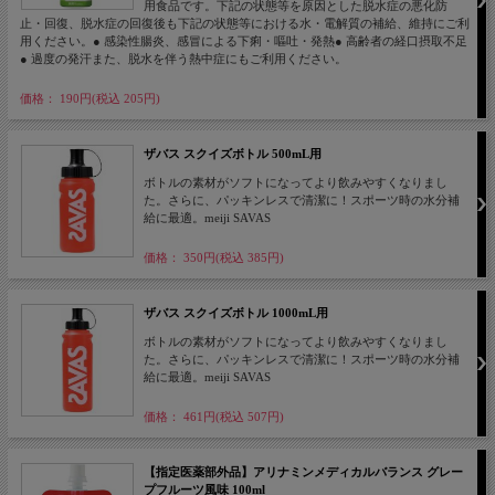
用食品です。下記の状態等を原因とした脱水症の悪化防
止・回復、脱水症の回復後も下記の状態等における水・電解質の補給、維持にご利
用ください。● 感染性腸炎、感冒による下痢・嘔吐・発熱● 高齢者の経口摂取不足
● 過度の発汗また、脱水を伴う熱中症にもご利用ください。
価格： 190円(税込 205円)
ザバス スクイズボトル 500mL用
ボトルの素材がソフトになってより飲みやすくなりまし
た。さらに、パッキンレスで清潔に！スポーツ時の水分補
給に最適。meiji SAVAS
価格： 350円(税込 385円)
ザバス スクイズボトル 1000mL用
ボトルの素材がソフトになってより飲みやすくなりまし
た。さらに、パッキンレスで清潔に！スポーツ時の水分補
給に最適。meiji SAVAS
価格： 461円(税込 507円)
【指定医薬部外品】アリナミンメディカルバランス グレー
プフルーツ風味 100ml