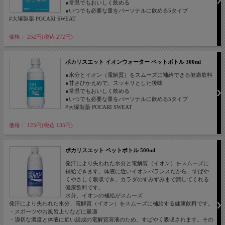
●常温でもおいしく飲める
●いつでも必要な量をパーソナルに飲める5タイプ
#大塚製薬 POCARI SWEAT
価格： 252円(税込 272円)
ポカリスエット イオンウォーター ペットボトル 300ml
●水分とイオン（電解質）をスムーズに補給できる健康飲料
●甘さひかえめで、スッキリとした後味
●常温でもおいしく飲める
●いつでも必要な量をパーソナルに飲める5タイプ
#大塚製薬 POCARI SWEAT
価格： 125円(税込 135円)
ポカリスエット ペットボトル 500ml
発汗により失われた水分と電解質（イオン）をスムーズに
補給できます。体液に近いイオンバランスだから、すばや
くやさしく吸収でき、カラダのすみずみまで潤してくれる
健康飲料です。
水分、イオンの補給がスムーズ
発汗により失われた水分、電解質（イオン）をスムーズに補給する健康飲料です。
・スポーツやお風呂上りなどに最適
・適切な濃度と体液に近い組成の電解質溶液のため、すばやく吸収されます。その