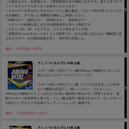
◇お風呂上がり、起床後など、ご家族皆様の水分補給におすすめ。夏でも冬でもア
イスでもホットでもすっきりお飲みいただけます！
◇エネルギーを作るのに欠かせないクエン酸も配合、スポーツ時の渇いたカラダの
水分補給に、汗で失った電解質の補給にご利用ください。
◇砂糖ゼロ！ 脂質ゼロ！ 保存料ゼロ！ 着色料ゼロ！
カロリーや砂糖を気にせず水分吸収効率も考えた商品です。
◇ビタミンB1、B6、Cをプラス。ゴクゴク飲めるライチ味。
◇浸透圧80 mosm/Lのハイポトニック飲料です。水やお茶に含まれない電解質が含
まれますので、水分吸収効率が良く、熱中時の対策にも。
価格： 450円(税込 486円)
アミノバイタルプロ 30本入箱
スポーツ時に大切なアミノ酸3800mgと8種類のビタミンが
配合されたスポーツサプリメントです。
スポーツ時に大切なアミノ酸（カラダでは作ることの出来
ない9種類の必須アミノ酸＋シスチン、グルタミン）
3800mgと8種類のビタミンが口どけの良い顆粒状で飲みやすく摂取できます。最
新のスポーツ科学研究に基づき、アミノ酸は素早く吸収されるので、日々スポーツ
を続けたい方のカラダ全体のコンディショニングに最適です。
価格： 5,700円(税込 6,156円)
アミノバイタルプロ 14本入箱