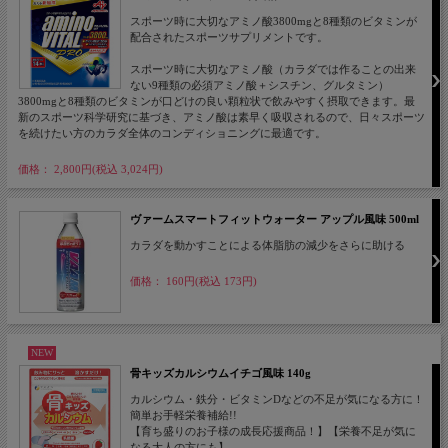
スポーツ時に大切なアミノ酸3800mgと8種類のビタミンが
配合されたスポーツサプリメントです。
スポーツ時に大切なアミノ酸（カラダでは作ることの出来
ない9種類の必須アミノ酸＋シスチン、グルタミン）
3800mgと8種類のビタミンが口どけの良い顆粒状で飲みやすく摂取できます。最
新のスポーツ科学研究に基づき、アミノ酸は素早く吸収されるので、日々スポーツ
を続けたい方のカラダ全体のコンディショニングに最適です。
価格： 2,800円(税込 3,024円)
ヴァームスマートフィットウォーター アップル風味 500ml
カラダを動かすことによる体脂肪の減少をさらに助ける
価格： 160円(税込 173円)
NEW
骨キッズカルシウムイチゴ風味 140g
カルシウム・鉄分・ビタミンDなどの不足が気になる方に！
簡単お手軽栄養補給!!
【育ち盛りのお子様の成長応援商品！】【栄養不足が気に
なる大人の方にも】