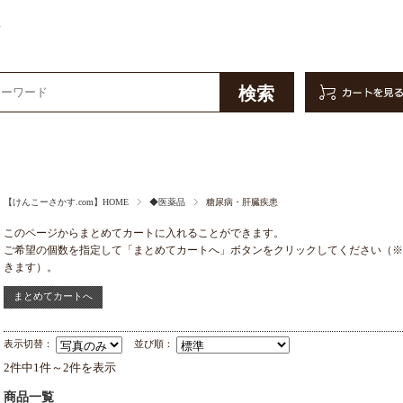
販
【けんこーさかす.com】HOME
◆医薬品
糖尿病・肝臓疾患
このページからまとめてカートに入れることができます。
ご希望の個数を指定して「まとめてカートへ」ボタンをクリックしてください（※
きます）。
表示切替：
並び順：
2件中1件～2件を表示
商品一覧