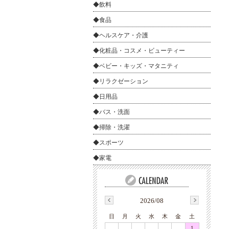
◆飲料
◆食品
◆ヘルスケア・介護
◆化粧品・コスメ・ビューティー
◆ベビー・キッズ・マタニティ
◆リラクゼーション
◆日用品
◆バス・洗面
◆掃除・洗濯
◆スポーツ
◆家電
2026/08
日
月
火
水
木
金
土
1