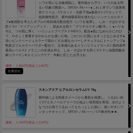
シワが気になる敏感肌に。紫外線から守り、ハリのある明
るい印象の艶肌へ。SPF50+ PA++++●これ１本でシワ改善美
容クリーム・UVカット・化粧下地●最高※1 UVカットで、
低刺激性処方。紫外線吸収剤を使わないノンケミカルタイ
プ●敏感肌を考えたダブルの有効成分配合処方（シワを改善し、しみ・そばかすを
防ぐ※2「ナイアシンアミド」、肌あれを防ぐ「グリチルリチン酸2K」）●ハリを
与え、つや肌に導く「ハリシェイプペプチドWR※3」配合●肌になめらかにのび
て、やさしく密着するやわらかな使い心地。ごわついた肌にもすっとなじみます●
淡いピンクベージュカラーで肌のくすみ感をカバーしナチュラルにトーンアップ●
艶肌ダブルカラーパウダー配合で、立体感のあるメリハリフェイスへ※1 国内基準
最高レベル※2 メラニンの生成を抑え、しみ・そばかすを防ぐ※3 ヤシ油脂肪酸水
解コラーゲンKエイジングケア：年齢に応じたお手入れ
価格： 2,860円(税込 3,146円)
在庫切れ
スキンアクア ヒアルロンセラムUV 70g
紫外線による乾燥ダメージから素肌を保護し、うるおい続
くUVエタノールフリーで心地よい使用感を実現。水のよう
なつけ心地でうるおってもちっとした肌に。使いやすいワ
ンタッチキャップ。SPF50+／PA++++／UV耐水性★★。
価格： 1,200円(税込 1,320円)