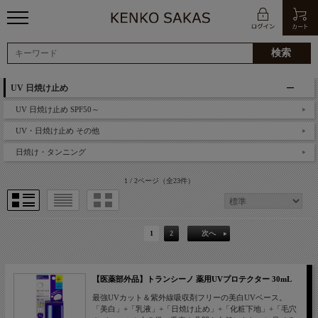
UV 日焼け止め
UV 日焼け止め SPF50～
UV・日焼け止め その他
日焼け・タンニング
1 / 2ページ
（全23件）
1
2
次へ
【医薬部外品】トランシーノ 薬用UVプロテクター 30mL
最強UVカット＆紫外線吸収剤フリーの美白UVベース。
「美白」+「乳液」+「日焼け止め」+「化粧下地」+「毛穴