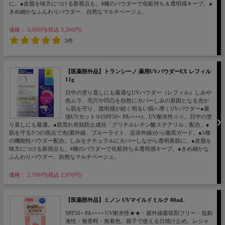
に。●皮脂を味方につける新視点も。4種のパウダーで化粧持ち＆透明感キープ。●
きめ細かなふんわりパウダー。自然なマルチベージュ。
価格： 3,000円(税込 3,300円)
3件
【医薬部外品】トランシーノ 薬用UVパウダーEX レフィル
11g
日中の塗り直しにも最適なUVパウダー（レフィル）しみや
色ムラ、毛穴や凹凸を自然にカバーしみの原因となる光か
ら肌を守り、透明感が続く明るい肌へ導くUVパウダー●最
強UVカット※(SPF50+ PA++++)、UV耐水性☆☆。日中の塗
り直しにも最適。●肌荒れ有効防止成分「グリチルレチン酸ステアリル」配合。●
肌を守る3つの視点で光(紫外線、ブルーライト、近赤外線)から徹底ガード。●5種
の機能性パウダー配合。しみをナチュラルにカバーしながら透明美肌に。●皮脂を
味方につける新視点も。4種のパウダーで化粧持ち＆透明感キープ。●きめ細かな
ふんわりパウダー。自然なマルチベージュ。
価格： 2,700円(税込 2,970円)
【医薬部外品】ミノン UVマイルドミルク 80mL
SPF50+ PA++++ UV耐水性★★・紫外線吸収剤フリー・低刺
激性・無香料・無着色。親子で使える日焼け止め。レジャ