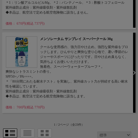
＊1：リン酸アルコルビルMg、＊2：パンテノール、＊3：酢酸トコフェロール
紫外線防止成分：紫外線吸収剤・紫外線散乱剤
◆本品は、航空法で定める航空危険物に該当しません。
価格： 670円(税込 737円)
メンソレータム サンプレイ スーパークール 30g
クールな使用感の、強力日やけ止め。強烈な紫外線をブロ
ックします。ひんやりと爽快な塗り心地で、暑い季節のレ
ジャーやスポーツにぴったりです。日やけ止め臭もなく、
気持ちよくお使いいただけます。
無着色、スーパーウォータープルーフ＊。
爽快なシトラスミントの香り。
SPF50+／PA++++。
＊「80分間にわたる耐水テスト」を実施し、紫外線カット力が持続する高い耐水
性を確認しています。
紫外線防止成分：紫外線吸収剤・紫外線散乱剤
◆本品は、航空法で定める航空危険物に該当します。
価格： 700円(税込 770円)
1 / 2ページ
（全23件）