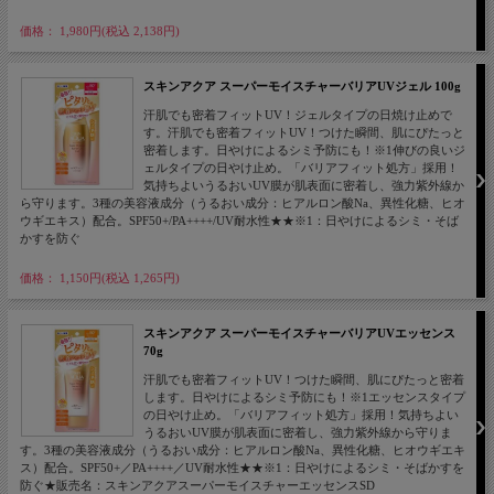
価格： 1,980円(税込 2,138円)
スキンアクア スーパーモイスチャーバリアUVジェル 100g
汗肌でも密着フィットUV！ジェルタイプの日焼け止めで
す。汗肌でも密着フィットUV！つけた瞬間、肌にぴたっと
密着します。日やけによるシミ予防にも！※1伸びの良いジ
ェルタイプの日やけ止め。「バリアフィット処方」採用！
気持ちよいうるおいUV膜が肌表面に密着し、強力紫外線か
ら守ります。3種の美容液成分（うるおい成分：ヒアルロン酸Na、異性化糖、ヒオ
ウギエキス）配合。SPF50+/PA++++/UV耐水性★★※1：日やけによるシミ・そば
かすを防ぐ
価格： 1,150円(税込 1,265円)
スキンアクア スーパーモイスチャーバリアUVエッセンス
70g
汗肌でも密着フィットUV！つけた瞬間、肌にぴたっと密着
します。日やけによるシミ予防にも！※1エッセンスタイプ
の日やけ止め。「バリアフィット処方」採用！気持ちよい
うるおいUV膜が肌表面に密着し、強力紫外線から守りま
す。3種の美容液成分（うるおい成分：ヒアルロン酸Na、異性化糖、ヒオウギエキ
ス）配合。SPF50+／PA++++／UV耐水性★★※1：日やけによるシミ・そばかすを
防ぐ★販売名：スキンアクアスーパーモイスチャーエッセンスSD