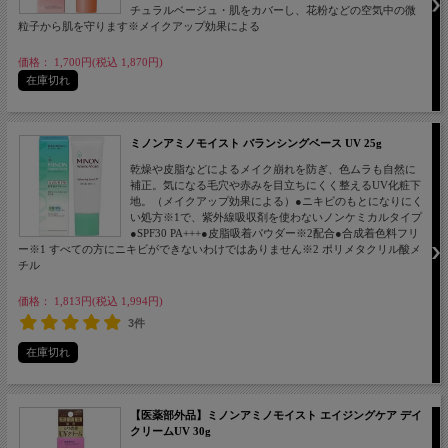
チュラルベージュ・肌をカバーし、花粉などの空気中の微
粒子から肌を守ります※メイクアップ効果による
価格： 1,700円(税込 1,870円)
在庫切れ
ミノンアミノモイスト バランシングベース UV 25g
乾燥や皮脂などによるメイク崩れを防ぎ、色ムラも自然に
補正。気になる毛穴や赤みを目立ちにくく整えるUV化粧下
地。（メイクアップ効果による）●ニキビのもとになりにく
い処方※1で、紫外線吸収剤を使わないノンケミカルタイプ
●SPF30 PA+++●皮脂吸着パウダー※2配合●合成着色料フリ
ー※1 すべての方にニキビができないわけではありません※2 ポリメタクリル酸メ
チル
価格： 1,813円(税込 1,994円)
3件
在庫切れ
【医薬部外品】ミノンアミノモイスト エイジングケア デイ
クリームUV 30g