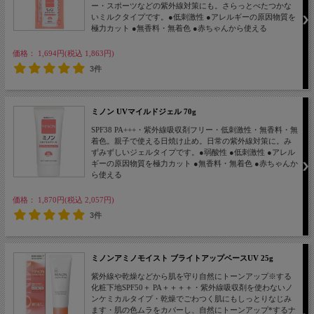
ー・スポーツなどの紫外線対策にも。さらっとべたつかな
いミルクタイプです。●低刺激性 ●アレルギーの原因物質を
極力カット ●無香料・無着色 ●赤ちゃんから使える
価格： 1,694円(税込 1,863円)
3件
ミノン UVマイルドジェル 70g
SPF38 PA+++・紫外線吸収剤フリー・低刺激性・無香料・無
着色。親子で使える日焼け止め。日常の紫外線対策に。み
ずみずしいジェルタイプです。●弱酸性 ●低刺激性 ●アレル
ギーの原因物質を極力カット ●無香料・無着色 ●赤ちゃんか
ら使える
価格： 1,870円(税込 2,057円)
3件
ミノンアミノモイスト ブライトアップベースUV 25g
紫外線や乾燥などから肌を守り自然にトーンアップ※する
化粧下地SPF50＋ PA＋＋＋＋・紫外線吸収剤を使わないノ
ンケミカルタイプ・乾燥でごわつく肌にもしっとりなじみ
ます・肌の色ムラをカバーし、自然にトーンアップ*するナ