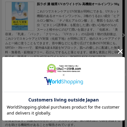
肌ラボ 濃 極潤 UVホワイトゲル 高機能オールインワン 90g
これ1つでスキンケアとUV対策が同時にできる、UVカット
機能のあるオールインワンゲル。2種のうるおい成分「ヒア
ルロン酸Na」「ナノ化ヒアルロン酸」と、整肌うるおい成
分「ビタミンC誘導体」を配合した濃い使い心地のゲルが、
スーッと軽やかにのびて潤いを届けます。「化粧水」「美
容液」「乳液」「パック」「クリーム」「UVカット」の1品6役！朝の洗顔後は、
これ1つでスキンケアとUV対策（化粧下地）が同時に完了。他のスキンケアアイテ
ムと一緒に使うこともできます。首や腕などにも塗り広げて全身のUV対策にも。
SPF50+・PA++++で、紫外線A波＆B波をWブロック。肌への優しさに配慮した無香
料・無着色・鉱物油フリー。石けんでするんと落とせます。健康な素肌と同じ弱酸
性です。販売名：ハダラボUVホワイトゲルa ROHTO KOI-GOKUJYUN
価格： 1,260円(税込 1,386円)
ファイン UV気にならないサプリ(機能性表示食品) 20粒
飲むだけのUVケアお出かけ前の新習慣[特長]本品にはベー
タカロテンが含まれます。抗酸化作用を持つベータカロテ
ンは、紫外線刺激から肌を保護するのを助ける機能性があ
ることが報告されています。[届出番号：A97]機能性表示食
品として消費者庁に届出し、受理されています。[機能性関
与成分]ベータカロテン 24mg(1粒当たり)最終製品ではなく、機能性関与成分に関
する研究レビューで機能性を評価しています。[届出表示]本品にはベータカロテン
が含まれます。抗酸化作用を持つベータカロテンは、紫外線刺激から肌を保護する
のを助ける機能性があることが報告されています。