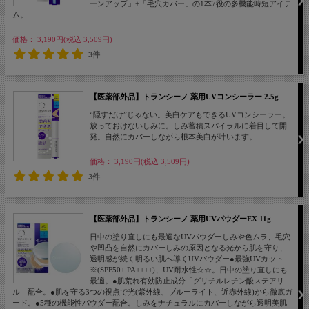
ーンアップ」+「毛穴カバー」の1本7役の多機能時短アイテ
ム。
価格： 3,190円(税込 3,509円)
3件
【医薬部外品】トランシーノ 薬用UVコンシーラー 2.5g
“隠すだけ”じゃない。美白ケアもできるUVコンシーラー。
放っておけないしみに。しみ蓄積スパイラルに着目して開
発。自然にカバーしながら根本美白が叶います。
価格： 3,190円(税込 3,509円)
3件
【医薬部外品】トランシーノ 薬用UVパウダーEX 11g
日中の塗り直しにも最適なUVパウダーしみや色ムラ、毛穴
や凹凸を自然にカバーしみの原因となる光から肌を守り、
透明感が続く明るい肌へ導くUVパウダー●最強UVカット
※(SPF50+ PA++++)、UV耐水性☆☆。日中の塗り直しにも
最適。●肌荒れ有効防止成分「グリチルレチン酸ステアリ
ル」配合。●肌を守る3つの視点で光(紫外線、ブルーライト、近赤外線)から徹底ガ
ード。●5種の機能性パウダー配合。しみをナチュラルにカバーしながら透明美肌