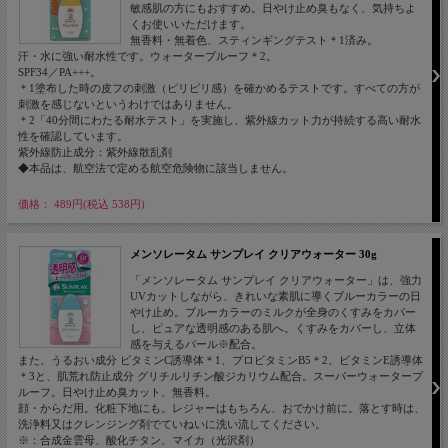
敏感肌の方にもおすすめ。日やけ止め臭もなく、気持ちよ
くお使いいただけます。
無香料・無着色、スティンギングテスト＊1済み。
汗・水に強い耐水性です。ウォータープルーフ＊2。
SPF34／PA+++。
＊1塗布した時の皮フの刺激（ピリピリ感）を確かめるテストです。すべての方が
刺激を感じないというわけではありません。
＊2「40分間にわたる耐水テスト」を実施し、紫外線カット力が持続する高い耐水
性を確認しています。
紫外線防止成分：紫外線散乱剤
◆本品は、航空法で定める航空危険物に該当しません。
価格： 489円(税込 538円)
メンソレータム サンプレイ クリアウォーター 30g
「メンソレータム サンプレイ クリアウォーター」は、強力
UVカットしながら、きれいな素肌に導くブルーカラーの日
やけ止め。ブルーカラーのミルクが全身のくすみをカバー
し、ピュアな透明感のある肌へ。くすみをカバーし、立体
感を与えるパール※配合。
また、うるおい成分 ビタミンC誘導体＊1、プロビタミンB5＊2、ビタミンE誘導体
＊3と、肌荒れ防止成分 グリチルリチン酸ジカリウム配合。スーパーウォータープ
ルーフ。日やけ止め臭カット、無香料。
顔・からだ用。化粧下地にも。レジャーはもちろん、おでかけ前に。落とす時は、
洗浄料又はクレンジング剤でていねいに洗い流してください。
※：合成金雲母、酸化チタン、マイカ（光沢剤）