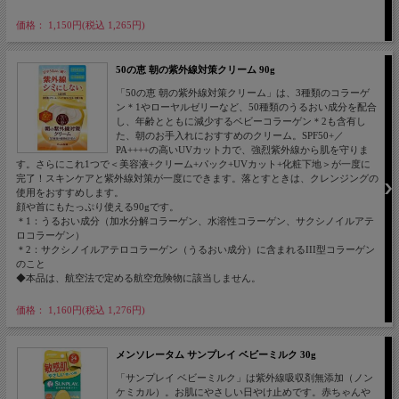
価格： 1,150円(税込 1,265円)
50の恵 朝の紫外線対策クリーム 90g
「50の恵 朝の紫外線対策クリーム」は、3種類のコラーゲ
ン＊1やローヤルゼリーなど、50種類のうるおい成分を配合
し、年齢とともに減少するベビーコラーゲン＊2も含有し
た、朝のお手入れにおすすめのクリーム。SPF50+／
PA++++の高いUVカット力で、強烈紫外線から肌を守りま
す。さらにこれ1つで＜美容液+クリーム+パック+UVカット+化粧下地＞が一度に
完了！スキンケアと紫外線対策が一度にできます。落とすときは、クレンジングの
使用をおすすめします。
顔や首にもたっぷり使える90gです。
＊1：うるおい成分（加水分解コラーゲン、水溶性コラーゲン、サクシノイルアテ
ロコラーゲン）
＊2：サクシノイルアテロコラーゲン（うるおい成分）に含まれるIII型コラーゲン
のこと
◆本品は、航空法で定める航空危険物に該当しません。
価格： 1,160円(税込 1,276円)
メンソレータム サンプレイ ベビーミルク 30g
「サンプレイ ベビーミルク」は紫外線吸収剤無添加（ノン
ケミカル）。お肌にやさしい日やけ止めです。赤ちゃんや