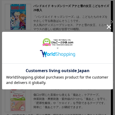
バンドエイド キッズシリーズ アナと雪の女王 こどもサイズ
20枚入
「バンドエイド キッズシリーズ」は、こどもたちのキズを
やさしく守る救急ばんそうこうです。
大人気のディズニープリンセス、アナと雪の女王、ミニー
マウスの楽しい絵柄が全部で10種類。
価格： 337円(税込 371円)
バンドエイド キズパワーパッド 水仕事用 10枚入
「キズパワーパッド」は、貼るだけで自然治癒力を高め
て、痛みをやわらげながらキズを早く治し、キズあとも残
りにくいモイストヒーリングが行えるキズケア商品です。
価格： 685円(税込 754円)
アトファイン 傷あとケアテープ Mサイズ 3枚入り
傷口が閉じた直後から使える「傷あと」ケアテープ。
伸展刺激・摩擦刺激・紫外線の3つから「傷あと」を守り、
「肥厚性瘢痕」や「ケロイド」を予防できるテープです。
簡単に「傷あとケア」が継続できます。