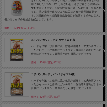
きずにしみにくいやさしい処方の殺菌消毒薬お子さまの使
用に適した3つの工夫1.しみないお子さまが嫌がらず痛がら
ずお手当できます。2.誤飲対策処方万一なめたり、誤飲され
ても、強い毒性が出ないように工夫された殺菌消毒薬で
す。3.殺菌成分＋組織修復成分傷口を殺菌する成分に加え、
傷の治りを早める成分も配合しています。
価格： 550円(税込 605円)
ニチバン ガッチリバン Mサイズ 14枚
ハードな作業・水仕事に強い救急絆創膏１．丈夫&高フィッ
トだからハードな作業にガッチリ２．強粘着&速乾だから水
仕事にガッチリ３．高透湿だから肌思いでガッチリ
価格： 420円(税込 462円)
ニチバン ガッチリバン Lサイズ 10枚
ハードな作業・水仕事に強い救急絆創膏１．丈夫&高フィッ
トだからハードな作業にガッチリ２．強粘着&速乾だから水
仕事にガッチリ３．高透湿だから肌思いでガッチリ
価格： 420円(税込 462円)