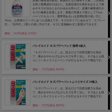
皮膚の修復成分配合。家族みんなの液体キズ薬。二次感染
を防ぐ殺菌成分のほかに、抗炎症成分が炎症をおさえて痛
みやキズが治るときのかゆみを和らげ、皮膚の修復成分が
キズの修復を促進します。家庭の常備キズ薬として75mL、
パーソナルユース、携帯用あるいは使用頻度の低い方に
30mL。お客様のニーズにあった品揃えです。キズのタイプにあわせて「スプレー
式」「洗浄式」2通りの使い方ができ、キズに直接触れずに処置ができます。
価格： 342円(税込 376円)
バンドエイド キズパワーパッド 指用 6枚入
「キズパワーパッド」は、貼るだけで自然治癒力を高め
て、痛みをやわらげながらキズを早く治し、キズあとも残
りにくいモイストヒーリングが行えるキズケア商品です。
価格： 735円(税込 809円)
バンドエイド キズパワーパットふつうサイズ 10枚入
「キズパワーパッド」は、貼るだけで自然治癒力を高め
て、痛みをやわらげながらキズを早く治し、キズあとも残
りにくいモイストヒーリングが行えるキズケア商品です。
価格： 735円(税込 809円)