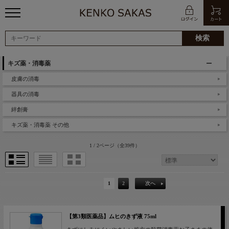
キズ薬・消毒薬
皮膚の消毒
器具の消毒
絆創膏
キズ薬・消毒薬 その他
1 / 2ページ
（全39件）
1
2
次へ
【第3類医薬品】ムヒのきず液 75ml