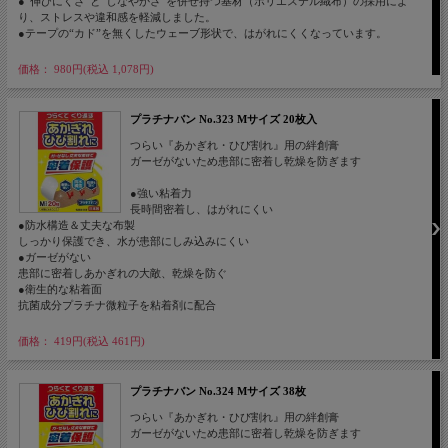
●“伸びにくさ”と“しなやかさ”を併せ持つ基材（ポリエステル織布）の採用によ
り、ストレスや違和感を軽減しました。
●テープの“カド”を無くしたウェーブ形状で、はがれにくくなっています。
価格： 980円(税込 1,078円)
プラチナバン No.323 Mサイズ 20枚入
つらい『あかぎれ・ひび割れ』用の絆創膏
ガーゼがないため患部に密着し乾燥を防ぎます
●強い粘着力
長時間密着し、はがれにくい
●防水構造＆丈夫な布製
しっかり保護でき、水が患部にしみ込みにくい
●ガーゼがない
患部に密着しあかぎれの大敵、乾燥を防ぐ
●衛生的な粘着面
抗菌成分プラチナ微粒子を粘着剤に配合
価格： 419円(税込 461円)
プラチナバン No.324 Mサイズ 38枚
つらい『あかぎれ・ひび割れ』用の絆創膏
ガーゼがないため患部に密着し乾燥を防ぎます