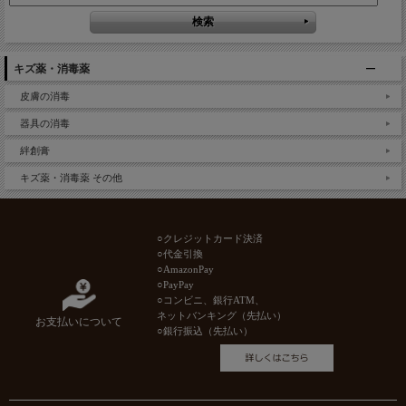
キズ薬・消毒薬
皮膚の消毒
器具の消毒
絆創膏
キズ薬・消毒薬 その他
○クレジットカード決済
○代金引換
○AmazonPay
○PayPay
○コンビニ、銀行ATM、
ネットバンキング（先払い）
お支払いについて
○銀行振込（先払い）