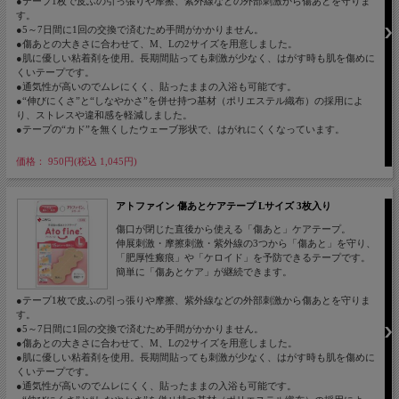
●テープ1枚で皮ふの引っ張りや摩擦、紫外線などの外部刺激から傷あとを守りま
す。
●5～7日間に1回の交換で済むため手間がかかりません。
●傷あとの大きさに合わせて、M、Lの2サイズを用意しました。
●肌に優しい粘着剤を使用。長期間貼っても刺激が少なく、はがす時も肌を傷めに
くいテープです。
●通気性が高いのでムレにくく、貼ったままの入浴も可能です。
●“伸びにくさ”と“しなやかさ”を併せ持つ基材（ポリエステル織布）の採用によ
り、ストレスや違和感を軽減しました。
●テープの“カド”を無くしたウェーブ形状で、はがれにくくなっています。
価格： 950円(税込 1,045円)
アトファイン 傷あとケアテープ Lサイズ 3枚入り
傷口が閉じた直後から使える「傷あと」ケアテープ。
伸展刺激・摩擦刺激・紫外線の3つから「傷あと」を守り、
「肥厚性瘢痕」や「ケロイド」を予防できるテープです。
簡単に「傷あとケア」が継続できます。
●テープ1枚で皮ふの引っ張りや摩擦、紫外線などの外部刺激から傷あとを守りま
す。
●5～7日間に1回の交換で済むため手間がかかりません。
●傷あとの大きさに合わせて、M、Lの2サイズを用意しました。
●肌に優しい粘着剤を使用。長期間貼っても刺激が少なく、はがす時も肌を傷めに
くいテープです。
●通気性が高いのでムレにくく、貼ったままの入浴も可能です。