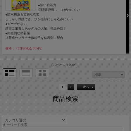
●強い粘着力
長時間密着し、はがれにくい
●防水構造＆丈夫な布製
しっかり保護でき、水が患部にしみ込みにくい
●ガーゼがない
患部に密着しあかぎれの大敵、乾燥を防ぐ
●衛生的な粘着面
抗菌成分プラチナ微粒子を粘着剤に配合
価格： 732円(税込 805円)
1 / 2ページ
（全39件）
1
2
次へ
商品検索
キーワード検索