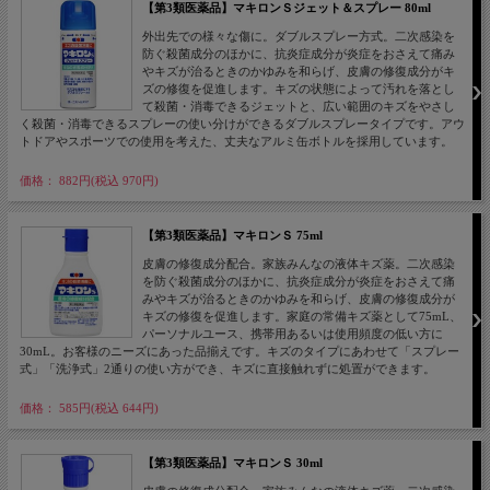
【第3類医薬品】マキロンＳジェット＆スプレー 80ml
外出先での様々な傷に。ダブルスプレー方式。二次感染を
防ぐ殺菌成分のほかに、抗炎症成分が炎症をおさえて痛み
やキズが治るときのかゆみを和らげ、皮膚の修復成分がキ
ズの修復を促進します。キズの状態によって汚れを落とし
て殺菌・消毒できるジェットと、広い範囲のキズをやさし
く殺菌・消毒できるスプレーの使い分けができるダブルスプレータイプです。アウ
トドアやスポーツでの使用を考えた、丈夫なアルミ缶ボトルを採用しています。
価格： 882円(税込 970円)
【第3類医薬品】マキロンＳ 75ml
皮膚の修復成分配合。家族みんなの液体キズ薬。二次感染
を防ぐ殺菌成分のほかに、抗炎症成分が炎症をおさえて痛
みやキズが治るときのかゆみを和らげ、皮膚の修復成分が
キズの修復を促進します。家庭の常備キズ薬として75mL、
パーソナルユース、携帯用あるいは使用頻度の低い方に
30mL。お客様のニーズにあった品揃えです。キズのタイプにあわせて「スプレー
式」「洗浄式」2通りの使い方ができ、キズに直接触れずに処置ができます。
価格： 585円(税込 644円)
【第3類医薬品】マキロンＳ 30ml