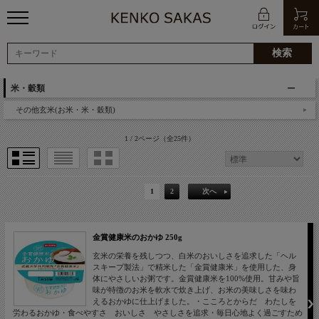
米・穀類
その他玄米(お米・米・穀類)
1 / 2ページ
（全25件）
1
2
次へ
金賞健康米のおかゆ 250g
玄米の栄養を残しつつ、白米のおいしさを追求した「ヘル
スキープ製法」で精米した「金賞健康米」を使用した、身
体にやさしいお粥です。金賞健康米を100%使用。甘みや旨
味が特徴のお米を軟水で炊き上げ、お米の美味しさを味わ
えるおかゆに仕上げました。・こころとからだ わたしを
労わるおかゆ・食べやすさ おいしさ やさしさを追求・毎日心地よく過ごすため