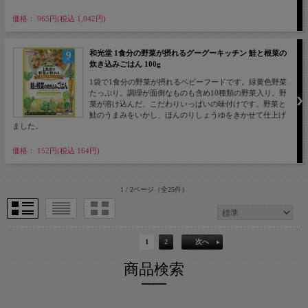
価格： 965円(税込 1,042円)
和光堂 1食分の野菜が摂れるグーグーキッチン 鮭と根菜の
炊き込みごはん 100g
1袋で1食分の野菜が摂れるベビーフードです。緑黄色野菜
たっぷり。調理が面倒なものも含め10種類の野菜入り。野
菜が溶け込んだ、こだわりいっぱいの味付けです。野菜と
鮭のうまみをいかし、ほんのりしょうゆをきかせて仕上げ
ました。
価格： 152円(税込 164円)
1 / 2ページ
（全25件）
1
2
次へ
商品検索