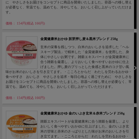
に やさしさをお届けをコンセプトに商品を開発いたしました。容器への移し替え
が必要なく、常温でも、温めても、冷やしても、おいしく召し上がっていただけま
す。
価格： 154円(税込 166円)
金賞健康米おかゆ 胚芽押し麦＆黒米ブレンド 250g
玄米の栄養を残しつつ、白米のおいしさを追求した「ヘル
スキープ製法」で精米した「金賞健康米」を使用した、身
体にやさしいお粥です。雑穀エキスパートが金賞健康米に
合う雑穀を厳選し、よりおいしく食べやすいおかゆに仕上
げました。押し麦のプリっとした食感と黒米のコク甘い風
味がお米のおいしさを引き立てます。・こころとからだ わたしを労わるおかゆ・
食べやすさ おいしさ やさしさを追求・毎日心地よく過ごすために やさしさを
お届けをコンセプトに商品を開発いたしました。容器への移し替えが必要なく、常
温でも、温めても、冷やしても、おいしく召し上がっていただけます。
価格： 154円(税込 166円)
金賞健康米おかゆ 金のいぶき玄米＆赤米ブレンド 250g
雑穀エキスパートが金賞健康米に合う雑穀を厳選し、より
おいしく食べやすいおかゆに仕上げました。金のいぶき玄
米の甘味と赤米のさっぱりとした味がお米のおいしさを引
き立てます。・こころとからだ わたしを労わるおかゆ・