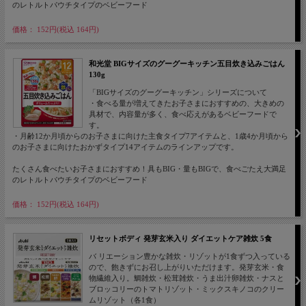
のレトルトパウチタイプのベビーフード
価格： 152円(税込 164円)
和光堂 BIGサイズのグーグーキッチン五目炊き込みごはん
130g
「BIGサイズのグーグーキッチン」シリーズについて
・食べる量が増えてきたお子さまにおすすめの、大きめの
具材で、内容量が多く、食べ応えがあるベビーフードで
す。
・月齢12か月頃からのお子さまに向けた主食タイプ7アイテムと、1歳4か月頃から
のお子さまに向けたおかずタイプ14アイテムのラインアップです。
たくさん食べたいお子さまにおすすめ！具もBIG・量もBIGで、食べごたえ大満足
のレトルトパウチタイプのベビーフード
価格： 152円(税込 164円)
リセットボディ 発芽玄米入り ダイエットケア雑炊 5食
バ リエーション豊かな雑炊・リゾットが1食ずつ入っている
ので、飽きずにお召し上がりいただけます。発芽玄米・食
物繊維入り。鯛雑炊・松茸雑炊・うま出汁卵雑炊・ナスと
ブロッコリーのトマトリゾット・ミックスキノコのクリー
ムリゾット（各1食）