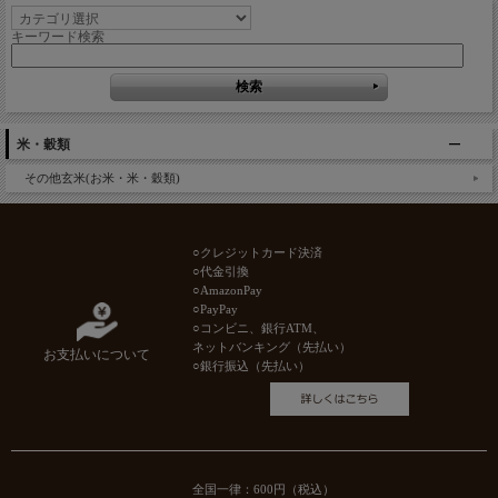
キーワード検索
米・穀類
その他玄米(お米・米・穀類)
○クレジットカード決済
○代金引換
○AmazonPay
○PayPay
○コンビニ、銀行ATM、
ネットバンキング（先払い）
お支払いについて
○銀行振込（先払い）
全国一律：600円（税込）