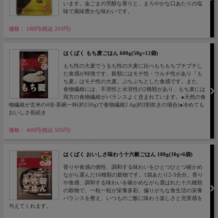
います。金ごまの芳醇な香りと、まろやかな口あたりの塩
味で風味豊かな味わいです。
価格： 188円(税込 203円)
はくばく もち麦ごはん 600g(50g×12袋)
もち性の大麦でうるち性の大麦に比べもちもちプチプチし
た食感が特徴です。穀類にはモチ性・ウルチ性があり『も
ち麦』はモチ性の大麦。ぷちぷちとした食感です。また、
食物繊維には、不溶性と水溶性の2種類があり、もち麦には
両方の食物繊維がバランスよく含まれています。●天然の食
物繊維が玄米の4倍:茶碗一杯(約150g)で食物繊維2.4g(約3割炊きの場合)●冷めても
おいしさ長続き
価格： 468円(税込 505円)
はくばく おいしさ味わう十六穀ごはん 180g(30g×6袋)
香りや食感の個性、調和する味わいをひとつひとつ確かめ
ながら選んだ16種類の穀物です。1袋あたり2-3合分。香り
や食感、調和する味わいを確かめながら選ばれた十六種類
の穀物で、一粒一粒が栄養多彩。偏りがちな食生活の栄養
バランスを整え、いつものご飯に味わう楽しさと充実感を
与えてくれます。