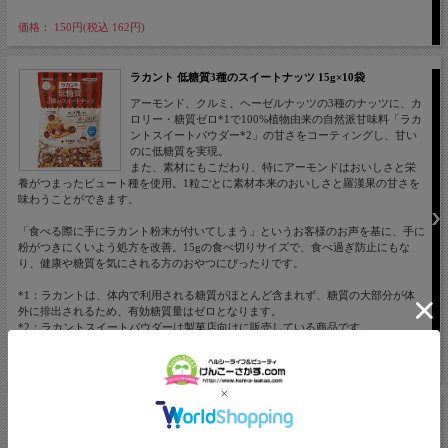
価格： 150円(税込 162円)
ラカント 低糖質3種のスイートナッツ 15g×10袋
アーモンド、クルミ、ヘーゼルナッツの3種のナッツに、カ
ロリー・糖質ゼロ*1で100%植物由来の自然派甘味料「ラカ
ントスイートパウダー*2」の甘さをコーティングし、甘い
のに低糖質を実現。
また、素材にもこだわり、特にアーモンドはおいしさと栄
養がつまったビュート種を使用。1粒ごとに素材本来のおいしさと羅漢果の甘さを
味わうことができます。
「食べる際に手にラカント粉末が付いてしまう」というお客様のお声を基に、手に
粉がつきにくいよう処方を改善。15gの食べ切りサイズで、食べ過ぎ防止にもな
り、健康や糖質を気にされる方のおやつにぴったりです。
*1：ラカントは、体内で利用される糖質がほとんど含まれず、糖質の大部分が体
外に排出されるため、有効糖質量はゼロとなります。
*2：ラカントスイートパウダーは製菓店向けに販売している商品です。
価格： 980円(税込 1,058円)
和光堂 BIGサイズのグーグーキッチンまぐろとわかめの炊
き込みごはん 130g