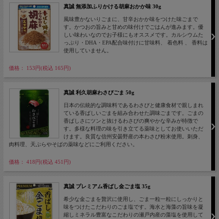
真誠 無添加ふりかける胡麻おかか味 30g
風味豊かないりごまに、甘辛おかか味をつけた味ごまで
す。かつおの旨みと甘めの味付けでごはんが進みます。優
しい味わいなのでお子様にもオススメです。カルシウムた
っぷり・DHA・EPA配合味付けに甘味料、 着色料 、 香料は
使用していません。
価格： 153円(税込 165円)
真誠 利久胡麻わさびごま 50g
日本の伝統的な調味料であるわさびと健康食材で親しまれ
ている香ばしいごまを組み合わせた調味ごまです。ごまの
香ばしさにツンと抜けるわさびの爽やかな辛みが特徴で
す。多様な料理の味を引き立てる薬味としてお使いいただ
けます。良質な信州安曇野産の本わさび粉末使用。刺身、
肉料理、天ぷらやそばの薬味などにご利用ください。
価格： 418円(税込 451円)
真誠 プレミアム香ばし金ごま塩 35g
希少な金ごまを贅沢に使用し、ごま一粒一粒にしっかりと
味をつけたこだわりのごま塩です。海水と海藻の旨味を凝
縮しミネラル豊富なこだわりの瀬戸内産の藻塩を使用して