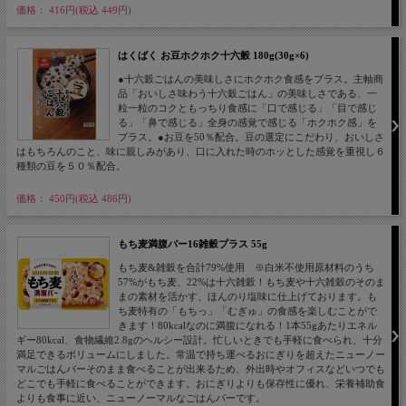
価格： 416円(税込 449円)
はくばく お豆ホクホク十六穀 180g(30g×6)
●十六穀ごはんの美味しさにホクホク食感をプラス。主軸商
品「おいしさ味わう十六穀ごはん」の美味しさである、一
粒一粒のコクともっちり食感に「口で感じる」「目で感じ
る」「鼻で感じる」全身の感覚で感じる「ホクホク感」を
プラス。●お豆を50％配合。豆の選定にこだわり、おいしさ
はもちろんのこと、味に親しみがあり、口に入れた時のホッとした感覚を重視し６
種類の豆を５０％配合。
価格： 450円(税込 486円)
もち麦満腹バー16雑穀プラス 55g
もち麦&雑穀を合計79%使用 ※白米不使用原材料のうち
57%がもち麦、22%は十六雑穀！もち麦や十六雑穀のそのま
まの素材を活かす、ほんのり塩味に仕上げております。も
ち麦特有の「もちっ」「むぎゅ」の食感を楽しむことがで
きます！80kcalなのに満腹になれる！1本55gあたりエネル
ギー80kcal、食物繊維2.8gのヘルシー設計。忙しいときでも手軽に食べられ、十分
満足できるボリュームにしました。常温で持ち運べるおにぎりを超えたニューノー
マルごはんバーそのまま食べることが出来るため、外出時やオフィスなどいつでも
どこでも手軽に食べることができます。おにぎりよりも保存性に優れ、栄養補助食
よりも食事に近い、ニューノーマルなごはんバーです。