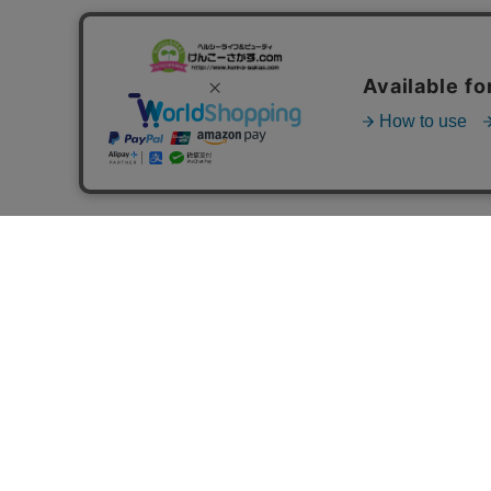
お支払いについて
○クレジットカード決済
○代金引換
○AmazonPay
○PayPay
○銀行振込（先払い）