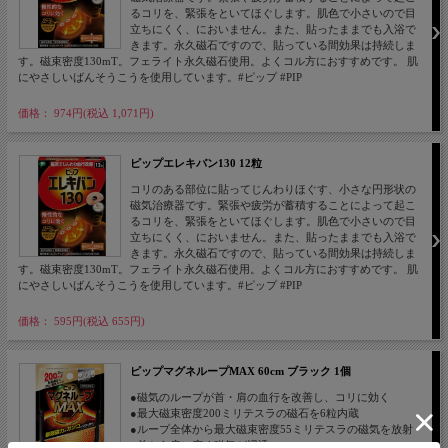
るコリを、緊張をといてほぐします。肌色で小さいので目
立ちにくく、においません。また、貼ったままでも入浴で
きます。永久磁石ですので、貼っている間効果は持続しま
す。磁束密度130mT。フェライト永久磁石使用。よくコル方におすすめです。 肌
にやさしいばんそうこうを使用しています。#ピップ #PIP
価格： 974円(税込 1,071円)
ピップエレキバン130 12粒
コリのある部位に貼ってじんわりほぐす、小さな円形状の
磁気治療器です。緊張や疲労が蓄積することによって起こ
るコリを、緊張をといてほぐします。肌色で小さいので目
立ちにくく、においません。また、貼ったままでも入浴で
きます。永久磁石ですので、貼っている間効果は持続しま
す。磁束密度130mT。フェライト永久磁石使用。よくコル方におすすめです。 肌
にやさしいばんそうこうを使用しています。#ピップ #PIP
価格： 595円(税込 655円)
ピップマグネループMAX 60cm ブラック 1個
●磁気のループが首・肩の血行を改善し、コリに効く
●最大磁束密度200ミリテスラの磁石を6粒内蔵
●ループ全体から最大磁束密度55ミリテスラの磁気を放射
●首から肩に広く磁気が浸透