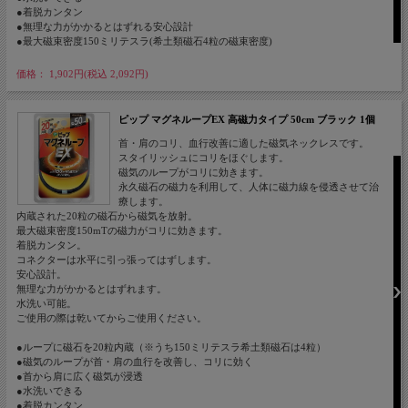
●着脱カンタン
●無理な力がかかるとはずれる安心設計
●最大磁束密度150ミリテスラ(希土類磁石4粒の磁束密度)
価格： 1,902円(税込 2,092円)
ピップ マグネループEX 高磁力タイプ 50cm ブラック 1個
首・肩のコリ、血行改善に適した磁気ネックレスです。
スタイリッシュにコリをほぐします。
磁気のループがコリに効きます。
永久磁石の磁力を利用して、人体に磁力線を侵透させて治
療します。
内蔵された20粒の磁石から磁気を放射。
最大磁束密度150mTの磁力がコリに効きます。
着脱カンタン。
コネクターは水平に引っ張ってはずします。
安心設計。
無理な力がかかるとはずれます。
水洗い可能。
ご使用の際は乾いてからご使用ください。
●ループに磁石を20粒内蔵（※うち150ミリテスラ希土類磁石は4粒）
●磁気のループが首・肩の血行を改善し、コリに効く
●首から肩に広く磁気が浸透
●水洗いできる
●着脱カンタン