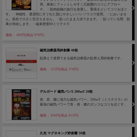
用。身体にフィットしやすく広範囲のコリにアプロー
チ。・筋肉組織の血行を改善し、緊張をといてコリをほぐ
す。・伸縮性、透湿性にすぐれた肌にやさしいバンソウコウ使用。・においませ
ん。肌色で小さく目立ちません。・貼ったまま入浴できます。・貼っている間、効
果が持続します。・磁束密度80ミリテスラ
価格： 890円(税込 979円)
磁気治療器用絆創膏 48枚
貼替えて使用できる磁気治療器の貼替え用絆創膏です。
価格： 525円(税込 578円)
デルガード 磁気バンX 200mT 20粒
肩、首、腰に強力な磁気パワー。200mT（ミリテスラ）の
最強の磁気パワーで首・肩・腰のガンコなコリをほぐす。
価格： 830円(税込 913円)
久光 マグネキング絆創膏 50枚