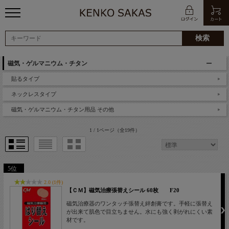
磁気・ゲルマニウム・チタン
貼るタイプ
ネックレスタイプ
磁気・ゲルマニウム・チタン用品 その他
1 / 1ページ
（全19件）
5位
2.0 (1件)
【ＣＭ】磁気治療張替えシール 60枚 F20
磁気治療器のワンタッチ張替え絆創膏です。手軽に張替え
が出来て肌色で目立ちません。水にも強く剥がれにくい素
材です。