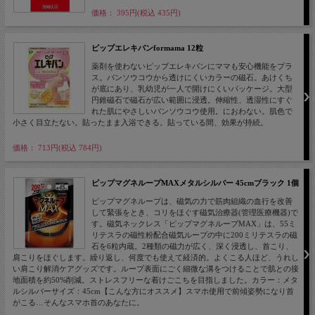
価格： 395円(税込 435円)
ピップエレキバンformama 12粒
薬剤を使わないピップエレキバンにママも安心機能をプラ
ス。バンソウコウから透けにくいカラーの磁石。あけくち
が底にあり、乳幼児が一人で開けにくいパッケージ。大型
円錐磁石で磁石が広い範囲に浸透。伸縮性、透湿性にすぐ
れた肌にやさしいバンソウコウ使用。におわない。肌色で
小さく目立たない。貼ったまま入浴できる。貼っている間、効果が持続。
価格： 713円(税込 784円)
ピップマグネループMAXメタルシルバー 45cmブラック 1個
ピップマグネループは、磁気の力で筋肉組織の血行を改善
して緊張をとき、コリをほぐす磁気治療器(管理医療機器)で
す。磁気ネックレス「ピップマグネループMAX」は、55ミ
リテスラの磁性粉配合磁気ループの中に200ミリテスラの磁
石を6粒内蔵。2種類の磁力が広く、深く浸透し、首こり、
肩こりをほぐします。繰り返し、何度でも使えて経済的。よくこる人ほど、うれし
い肩こり解消ケアグッズです。ループ表面にごく細微な溝をつけることで肌との接
地面積を約50%削減。ストレスフリーな着けごこちを目指しました。カラー：メタ
ルシルバーサイズ：45cm【こんな方にオススメ】スマホ使用で前傾姿勢になり首
がこる…そんなスマホ首のあなたに。