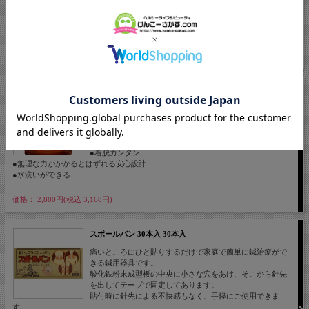
●着脱カンタン
●無理な力がかかるとはずれる安心設計
●水洗いができる
価格： 2,880円(税込 3,168円)
ピップマグネループMAX 50cm ブラック 1個
●磁気のループが首・肩の血行を改善し、コリに効く
●最大磁束密度200ミリテスラの磁石を6粒内蔵
●ループ全体から最大磁束密度55ミリテスラの磁気を放射
●首から肩に広く磁気が浸透
●着脱カンタン
●無理な力がかかるとはずれる安心設計
●水洗いができる
価格： 2,880円(税込 3,168円)
スポールバン 30本入 30本入
痛いところにひと貼りするだけで家庭で簡単に鍼治療がで
きる鍼用器具です。
酸化鉄粉末成型板の中央に小さな穴をあけ、そこから針先
を出してテープで固定してあります。
貼付時に針先による不快感もなく、手軽にご使用できま
す。