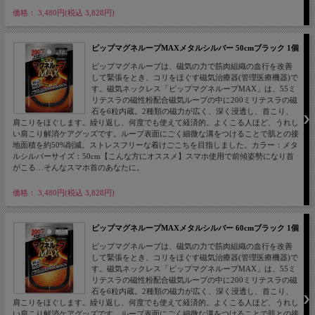
価格： 3,480円(税込 3,828円)
ピップマグネループMAXメタルシルバー 50cmブラック 1個
ピップマグネループは、磁気の力で筋肉組織の血行を改善
して緊張をとき、コリをほぐす磁気治療器(管理医療機器)で
す。磁気ネックレス「ピップマグネループMAX」は、55ミ
リテスラの磁性粉配合磁気ループの中に200ミリテスラの磁
石を6粒内蔵。2種類の磁力が広く、深く浸透し、首こり、
肩こりをほぐします。繰り返し、何度でも使えて経済的。よくこる人ほど、うれし
い肩こり解消ケアグッズです。ループ表面にごく細微な溝をつけることで肌との接
地面積を約50%削減。ストレスフリーな着けごこちを目指しました。カラー：メタ
ルシルバーサイズ：50cm【こんな方にオススメ】スマホ使用で前傾姿勢になり首
がこる…そんなスマホ首のあなたに。
価格： 3,480円(税込 3,828円)
ピップマグネループMAXメタルシルバー 60cmブラック 1個
ピップマグネループは、磁気の力で筋肉組織の血行を改善
して緊張をとき、コリをほぐす磁気治療器(管理医療機器)で
す。磁気ネックレス「ピップマグネループMAX」は、55ミ
リテスラの磁性粉配合磁気ループの中に200ミリテスラの磁
石を6粒内蔵。2種類の磁力が広く、深く浸透し、首こり、
肩こりをほぐします。繰り返し、何度でも使えて経済的。よくこる人ほど、うれし
い肩こり解消ケアグッズです。ループ表面にごく細微な溝をつけることで肌との接