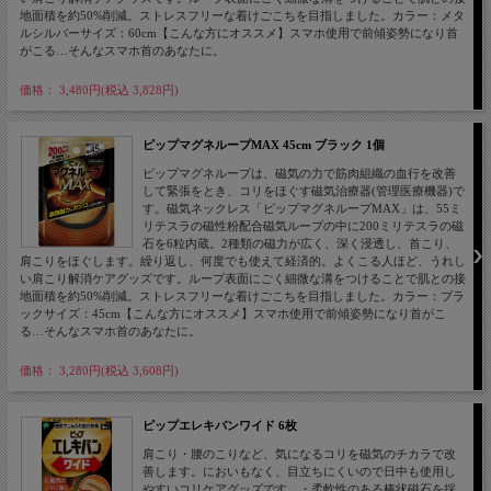
地面積を約50%削減。ストレスフリーな着けごこちを目指しました。カラー：メタ
ルシルバーサイズ：60cm【こんな方にオススメ】スマホ使用で前傾姿勢になり首
がこる…そんなスマホ首のあなたに。
価格： 3,480円(税込 3,828円)
ピップマグネループMAX 45cm ブラック 1個
ピップマグネループは、磁気の力で筋肉組織の血行を改善
して緊張をとき、コリをほぐす磁気治療器(管理医療機器)で
す。磁気ネックレス「ピップマグネループMAX」は、55ミ
リテスラの磁性粉配合磁気ループの中に200ミリテスラの磁
石を6粒内蔵。2種類の磁力が広く、深く浸透し、首こり、
肩こりをほぐします。繰り返し、何度でも使えて経済的。よくこる人ほど、うれし
い肩こり解消ケアグッズです。ループ表面にごく細微な溝をつけることで肌との接
地面積を約50%削減。ストレスフリーな着けごこちを目指しました。カラー：ブラ
ックサイズ：45cm【こんな方にオススメ】スマホ使用で前傾姿勢になり首がこ
る…そんなスマホ首のあなたに。
価格： 3,280円(税込 3,608円)
ピップエレキバンワイド 6枚
肩こり・腰のこりなど、気になるコリを磁気のチカラで改
善します。においもなく、目立ちにくいので日中も使用し
やすいコリケアグッズです。・柔軟性のある棒状磁石を採