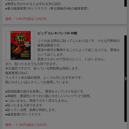
●無理な力がかかるとはずれる安心設計
●最大磁束密度150ミリテスラ（希土類磁石4粒の磁束密度）
価格： 1,902円(税込 2,092円)
ピップ エレキバン 130 48粒
コリのある部位に貼ってじんわりほぐす、小さな円形状の
磁気治療器です。
緊張や疲労が蓄積することによって起こるコリを、緊張を
といてほぐします。
肌色で小さいので目立ちにくく、においません。
また、貼ったままでも入浴できます。
永久磁石ですので、貼っている間効果は持続します。
磁束密度130mT。
フェライト永久磁石使用。よくコル方におすすめです。
肌にやさしいばんそうこうを使用しています。
●筋肉組織の血行を改善し、緊張をといてコリをほぐす。
●伸縮性、透湿性にすぐれた肌にやさしいバンソウコウ使用。
●においません。肌色で小さく目立ちません。
●貼ったまま入浴できます。
●貼っている間、効果が持続します。
●磁束密度130ミリテスラ
価格： 1,768円(税込 1,945円)