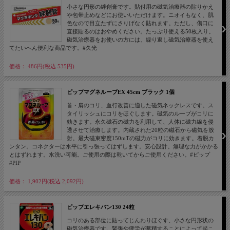
小さな円形の絆創膏です。貼付用の磁気治療器の貼りかえ
や包帯止めなどにお使いいただけます。ニオイもなく、肌
色なので目立たずにさりげなく貼れます。ただし、傷口に
直接貼るのはおやめください。たっぷり使える50枚入り。
磁気治療器をお使いの方には、繰り返し磁気治療器を使え
てたいへん便利な商品です。#久光
価格： 486円(税込 535円)
ピップマグネループEX 45cm ブラック 1個
首・肩のコリ、血行改善に適した磁気ネックレスです。ス
タイリッシュにコリをほぐします。磁気のループがコリに
効きます。永久磁石の磁力を利用して、人体に磁力線を侵
透させて治療します。内蔵された20粒の磁石から磁気を放
射。最大磁束密度150mTの磁力がコリに効きます。着脱カ
ンタン。コネクターは水平に引っ張ってはずします。安心設計。無理な力がかかる
とはずれます。水洗い可能。ご使用の際は乾いてからご使用ください。#ピップ
#PIP
価格： 1,902円(税込 2,092円)
ピップエレキバン130 24粒
コリのある部位に貼ってじんわりほぐす、小さな円形状の
磁気治療器です。緊張や疲労が蓄積することによって起こ