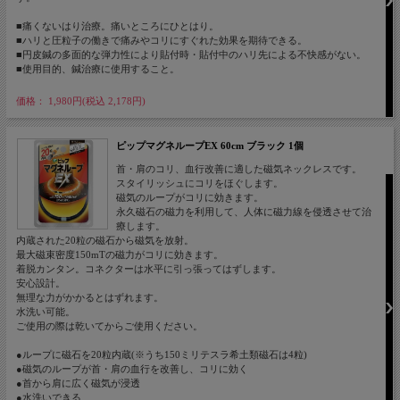
■痛くないはり治療。痛いところにひとはり。
■ハリと圧粒子の働きで痛みやコリにすぐれた効果を期待できる。
■円皮鍼の多面的な弾力性により貼付時・貼付中のハリ先による不快感がない。
■使用目的、鍼治療に使用すること。
価格： 1,980円(税込 2,178円)
ピップマグネループEX 60cm ブラック 1個
首・肩のコリ、血行改善に適した磁気ネックレスです。
スタイリッシュにコリをほぐします。
磁気のループがコリに効きます。
永久磁石の磁力を利用して、人体に磁力線を侵透させて治
療します。
内蔵された20粒の磁石から磁気を放射。
最大磁束密度150mTの磁力がコリに効きます。
着脱カンタン。コネクターは水平に引っ張ってはずします。
安心設計。
無理な力がかかるとはずれます。
水洗い可能。
ご使用の際は乾いてからご使用ください。
●ループに磁石を20粒内蔵(※うち150ミリテスラ希土類磁石は4粒)
●磁気のループが首・肩の血行を改善し、コリに効く
●首から肩に広く磁気が浸透
●水洗いできる