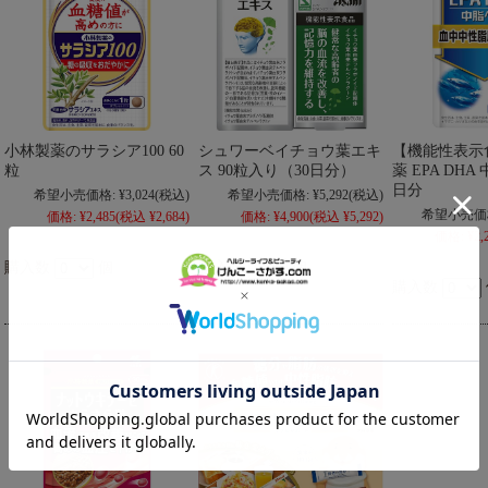
小林製薬のサラシア100 60
シュワーベイチョウ葉エキ
【機能性表示
粒
ス 90粒入り（30日分）
薬 EPA DHA
日分
希望小売価格:
¥3,024
(税込)
希望小売価格:
¥5,292
(税込)
希望小売価
価格:
¥2,485
(税込 ¥2,684)
価格:
¥4,900
(税込 ¥5,292)
価格:
¥2,
購入数
個
購入数
個
購入数