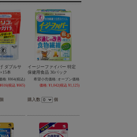
げ ダブルサ
イージーファイバー 特定
×15本
保健用食品 30パック
価格:
¥864
(税込)
希望小売価格:
オープン価格
¥616
(税込 ¥665)
価格:
¥1,042
(税込 ¥1,125)
個
購入数
個