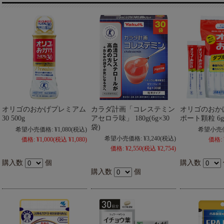
オリゴのおかげプレミアム
カラダ計画「コレステミン
オリゴのおか
30 500g
アセロラ味」 180g(6g×30
ポート顆粒 6g
袋)
希望小売価格:
¥1,080
(税込)
希望小売
希望小売価格:
¥3,240
(税込)
価格:
¥1,000
(税込 ¥1,080)
価格:
価格:
¥2,550
(税込 ¥2,754)
購入数
個
購入数
購入数
個