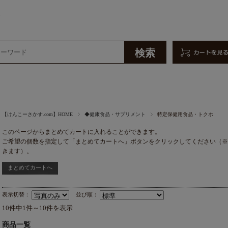
販
【けんこーさかす.com】HOME
◆健康食品・サプリメント
特定保健用食品・トクホ
このページからまとめてカートに入れることができます。
ご希望の個数を指定して「まとめてカートへ」ボタンをクリックしてください（※
きます）。
表示切替：
並び順：
10件中1件～10件を表示
商品一覧