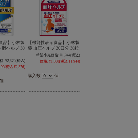
食品】小林製
【機能性表示食品】小林製
 中脂ヘルプ 30
薬 血圧ヘルプ 30日分 30粒
希望小売価格:
¥1,944
(税込)
格:
¥2,376
(税込)
価格:
¥1,800
(税込 ¥1,944)
200
(税込 ¥2,376)
購入数
個
個