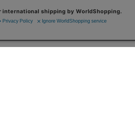
送料・配送について
全国一律：600円（税込）
☎ 0120-
5,400円（税込）以上のお買い上げで
受付：10:
送料無料！（北海道除く）
※土日
※北海道については、
9,000円（税込）以上で
問い合
送料無料となります。ご了承ください。
返品や