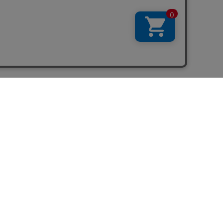
お問い合わせ
976-088
00～17:00
祝日を除く
わせフォーム
不良品、キャンセルなどについて