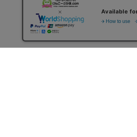
お支払いについて
○クレジットカード決済
○代金引換
○AmazonPay
○PayPay
○銀行振込（先払い）