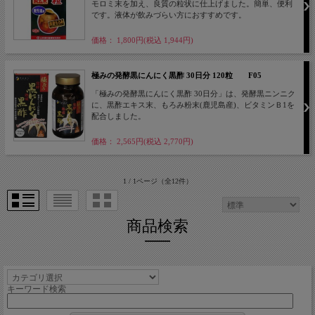
モロミ末を加え、良質の粒状に仕上げました。簡単、便利
です。液体が飲みづらい方におすすめです。
価格： 1,800円(税込 1,944円)
極みの発酵黒にんにく黒酢 30日分 120粒 F05
「極みの発酵黒にんにく黒酢 30日分」は、発酵黒ニンニク
に、黒酢エキス末、もろみ粉末(鹿児島産)、ビタミンＢ1を
配合しました。
価格： 2,565円(税込 2,770円)
1 / 1ページ
（全12件）
商品検索
キーワード検索