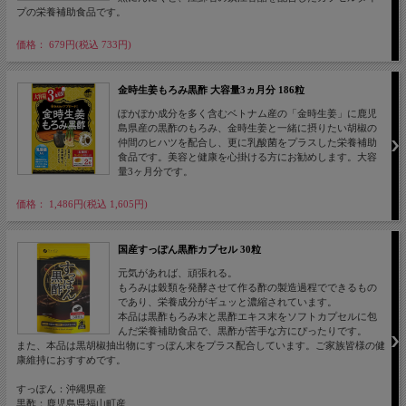
プの栄養補助食品です。
価格： 679円(税込 733円)
金時生姜もろみ黒酢 大容量3ヵ月分 186粒
ぽかぽか成分を多く含むベトナム産の「金時生姜」に鹿児
島県産の黒酢のもろみ、金時生姜と一緒に摂りたい胡椒の
仲間のヒハツを配合し、更に乳酸菌をプラスした栄養補助
食品です。美容と健康を心掛ける方にお勧めします。大容
量3ヶ月分です。
価格： 1,486円(税込 1,605円)
国産すっぽん黒酢カプセル 30粒
元気があれば、頑張れる。
もろみは穀類を発酵させて作る酢の製造過程でできるもの
であり、栄養成分がギュッと濃縮されています。
本品は黒酢もろみ末と黒酢エキス末をソフトカプセルに包
んだ栄養補助食品で、黒酢が苦手な方にぴったりです。
また、本品は黒胡椒抽出物にすっぽん末をプラス配合しています。ご家族皆様の健
康維持におすすめです。
すっぽん：沖縄県産
黒酢：鹿児島県福山町産