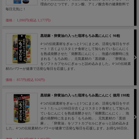
理由のひとつです。クエン酸、アミノ酸含有の健康飲料で
毎日元気に！
価格： 1,090円(税込 1,177円)
黒胡麻・卵黄油の入った琉球もろみ黒にんにく 90粒
4つの伝統素材をぎゅっと1つにまとめ、活発な毎日をサポ
ート！古くよりスタミナ食材として知られているにんにく
を熟成発酵させた「発酵黒にんにく」、泡盛の発酵時に生
まれる「もろみ粕」、元気素材の「黒胡麻」、「卵黄油」
をソフトカプセルにぎゅっと詰め込みました。4つの伝統素
材のパワーが健康で活発な毎日を応援します。
価格： 857円(税込 926円)
黒胡麻・卵黄油の入った琉球もろみ黒にんにく 徳用 198粒
4つの伝統素材をぎゅっと1つにまとめ、活発な毎日をサポ
ート！たっぷり66日分古くよりスタミナ食材として知られ
ているにんにくを熟成発酵させた「発酵黒にんにく」、泡
盛の発酵時に生まれる「もろみ粕」、元気素材の「黒胡
麻」、「卵黄油」をソフトカプセルにぎゅっと詰め込みま
した。4つの伝統素材のパワーが健康で活発な毎日を応援します。お得な66日分。