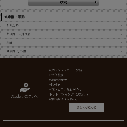
健康酢・黒酢
もろみ酢
玄米酢・玄米黒酢
黒酢
健康酢 その他
○クレジットカード決済
○代金引換
○AmazonPay
○PayPay
○コンビニ、銀行ATM、
ネットバンキング（先払い）
お支払いについて
○銀行振込（先払い）