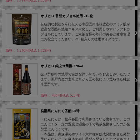
価格： 1,714円(税込 1,851円)
オリヒロ 香醋カプセル徳用 216粒
伝統的な製法を今に伝える中国雲南省禄豊産のアミノ酸が
豊富な香醋を濃縮エキス末化し、ご利用しやすいソフトカ
プセルにしています。ご家族皆様の毎日の美容と健康管理
にお役立てください。216粒入りの徳用サイズです。
価格： 1,240円(税込 1,339円)
オリヒロ 純玄米黒酢 720ml
玄米酢独特の濃厚で自然な深い味わいをお楽しみいただけ
ます。瀬戸内産の玄米と水から匠の技により造られた純玄
米黒酢です。
価格： 486円(税込 525円)
発酵黒にんにく香醋 60球
・にんにくは、世界各国で利用されている食材です。この
にんにくを一定の温度と湿度の下で熟成発酵させたのが発
酵黒にんにくです。
・本品は、青森県のホワイト六片種を熟成発酵させた発酵
黒にんにくと、江蘇省の鎮江香醋を配合したカプセルタイ