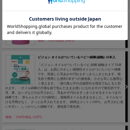
価格： 253円(税込 278円)
平和メディク コットンZOO 赤ちゃん綿棒すぱいらる 160本
安心してご使用頂ける素材と使いやすさを追求した、ピン
クのおはなのすぱいらる綿棒（波型）です。
価格： 242円(税込 266円)
ピジョン オイルがついているベビー綿棒(細軸) 50本入
「ピジョン オイルがついているベビ-綿棒 細軸タイプ 50本
入」は、お肌にやさしい植物性オイルがついたベビー綿棒
です。乾燥した耳あかや汚れもすっきりふきとれます。衛
生的で携帯にも便利1本ずつの個包装。小さな耳にも無理な
く使えます。・袋の真ん中の点線部分を指先でねじると切
れます。・オイル綿棒の片側を袋で包んだままお使いになれますので衛生的です。
耳、鼻、おへそなどのお手入れに。 耳あかや汚れをすっきりさせるオイルつきの
綿棒です。 赤ちゃんサイズの綿球に、植物系オイルを含ませました。 オイルをつ
ける手間がなく、さっとお手入れできます。 綿球はコットン100%。 お手入れに使
いやすい、しっかりした細軸です。 個包装で衛生的。
価格： 298円(税込 328円)