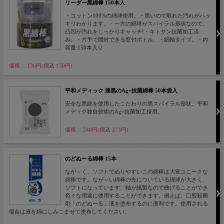
リーダー黒綿棒 150本入
・コットン100%の綿球使用。・黒いので取れた汚れがハッ
キリわかります。・一方の綿球がスパイラル形状なので、
凸凹が汚れをしっかりキャッチ!・キトサン抗菌加工済
み。・片手で開封できる窓付ボトル。・紙軸タイプ。・内
容量:150本入り
価格： 136円(税込 150円)
平和メディック 漆黒のAg+抗菌綿棒 50本袋入
安全な黒綿を使用したこだわりの黒スパイラル形状。平和
メディク独自技術のAg+抗菌加工採用。
価格： 248円(税込 273円)
のどぬーる綿棒 15本
なが～く、ソフトでぬりやすいこの綿棒は大変ユニークな
綿棒です。なが～い綿棒の先についている綿球が大きく、
ソフトになっています。軸が紙製なので曲げることができ
色々な用途に使用することができます。例えば、口腔殺菌
剤「のどぬーる」液を塗布するのに便利です。使用される
場合は液を綿にしみこませて塗布してください。