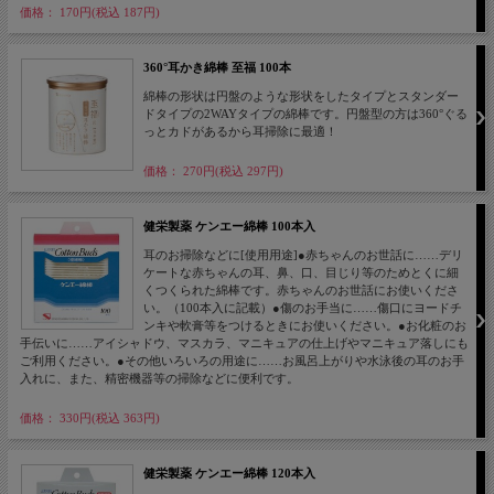
価格： 170円(税込 187円)
360°耳かき綿棒 至福 100本
綿棒の形状は円盤のような形状をしたタイプとスタンダー
ドタイプの2WAYタイプの綿棒です。円盤型の方は360°ぐる
っとカドがあるから耳掃除に最適！
価格： 270円(税込 297円)
健栄製薬 ケンエー綿棒 100本入
耳のお掃除などに[使用用途]●赤ちゃんのお世話に……デリ
ケートな赤ちゃんの耳、鼻、口、目じり等のためとくに細
くつくられた綿棒です。赤ちゃんのお世話にお使いくださ
い。（100本入に記載）●傷のお手当に……傷口にヨードチ
ンキや軟膏等をつけるときにお使いください。●お化粧のお
手伝いに……アイシャドウ、マスカラ、マニキュアの仕上げやマニキュア落しにも
ご利用ください。●その他いろいろの用途に……お風呂上がりや水泳後の耳のお手
入れに、また、精密機器等の掃除などに便利です。
価格： 330円(税込 363円)
健栄製薬 ケンエー綿棒 120本入