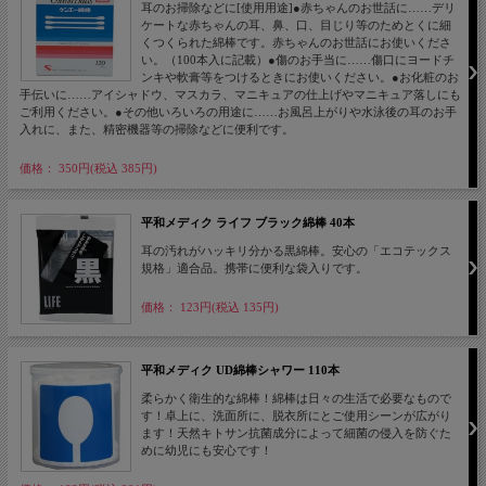
耳のお掃除などに[使用用途]●赤ちゃんのお世話に……デリ
ケートな赤ちゃんの耳、鼻、口、目じり等のためとくに細
くつくられた綿棒です。赤ちゃんのお世話にお使いくださ
い。（100本入に記載）●傷のお手当に……傷口にヨードチ
ンキや軟膏等をつけるときにお使いください。●お化粧のお
手伝いに……アイシャドウ、マスカラ、マニキュアの仕上げやマニキュア落しにも
ご利用ください。●その他いろいろの用途に……お風呂上がりや水泳後の耳のお手
入れに、また、精密機器等の掃除などに便利です。
価格： 350円(税込 385円)
平和メディク ライフ ブラック綿棒 40本
耳の汚れがハッキリ分かる黒綿棒。安心の「エコテックス
規格」適合品。携帯に便利な袋入りです。
価格： 123円(税込 135円)
平和メディク UD綿棒シャワー 110本
柔らかく衛生的な綿棒！綿棒は日々の生活で必要なもので
す！卓上に、洗面所に、脱衣所にとご使用シーンが広がり
ます！天然キトサン抗菌成分によって細菌の侵入を防ぐた
めに幼児にも安心です！