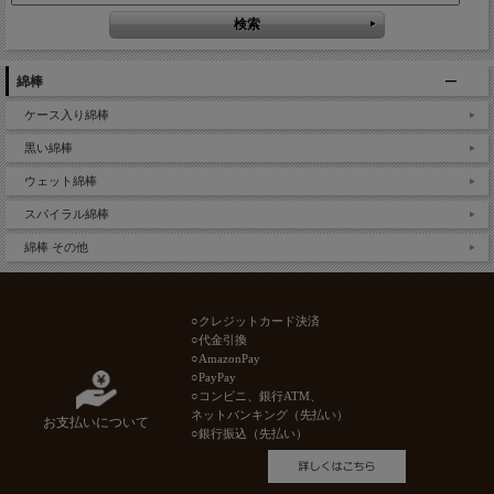
綿棒
ケース入り綿棒
黒い綿棒
ウェット綿棒
スパイラル綿棒
綿棒 その他
○クレジットカード決済
○代金引換
○AmazonPay
○PayPay
○コンビニ、銀行ATM、
ネットバンキング（先払い）
お支払いについて
○銀行振込（先払い）