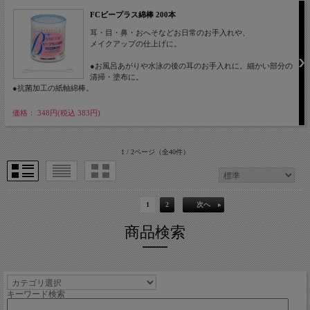
FCビープラス綿棒 200本
耳・目・鼻・おへそなどお日常のお手入れや、
メイクアップの仕上げに。
●お風呂あがりや水泳の後の耳のお手入れに。細かい部分の
清掃・塗布に。
●抗菌加工の紙軸綿棒。
価格： 348円(税込 383円)
1 / 2ページ
（全40件）
1
2
次へ
商品検索
キーワード検索