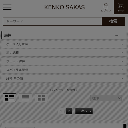
綿棒
ケース入り綿棒
黒い綿棒
ウェット綿棒
スパイラル綿棒
綿棒 その他
1 / 2ページ
（全40件）
1
2
次へ