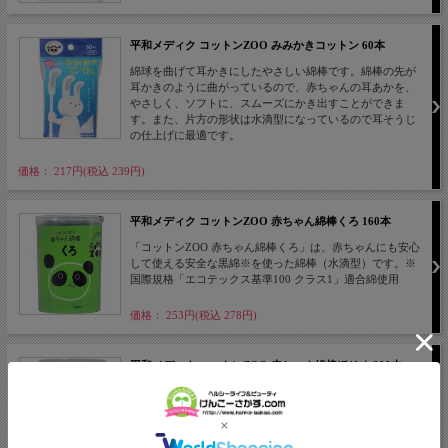
平和メディク コットンZOO みみかきコットン 60本
綿球を曲げて耳かきにしたやさしい綿棒です。綿棒の先が
耳かきのように曲がっているので、赤ちゃんの耳あかを、
やさしく、ソフトに、スムーズにかき出すことができま
す。また、片方の形状は水滴型になっているので耳そうじ
の仕上げに最適です。
価格： 217円(税込 239円)
平和メディク コットンZOO 赤ちゃん綿棒くろ 160本
「コットンZOO 赤ちゃん綿棒くろ」は、赤ちゃんにも安心
して使える安全な黒綿※を使った綿棒（水滴型）です。※
国際規格「エコテックス基準100 クラス1」適合綿使用
価格： 253円(税込 278円)
平和メディク コットンZOO 赤ちゃん綿棒ほそめ 200本
大切な赤ちゃんのために様々な用途で使える、便利なほそ
めの綿棒（水滴型）です。乾燥した肌を保護し、耳アカや
汚れもすっきり拭き取れます。