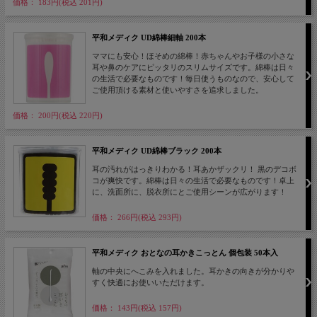
価格： 183円(税込 201円)
平和メディク UD綿棒細軸 200本
ママにも安心！ほそめの綿棒！赤ちゃんやお子様の小さな
耳や鼻のケアにピッタリのスリムサイズです。綿棒は日々
の生活で必要なものです！毎日使うものなので、安心して
ご使用頂ける素材と使いやすさを追求しました。
価格： 200円(税込 220円)
平和メディク UD綿棒ブラック 200本
耳の汚れがはっきりわかる！耳あかザックリ！ 黒のデコボ
コが爽快です。綿棒は日々の生活で必要なものです！卓上
に、洗面所に、脱衣所にとご使用シーンが広がります！
価格： 266円(税込 293円)
平和メディク おとなの耳かきこっとん 個包装 50本入
軸の中央にへこみを入れました。耳かきの向きが分かりや
すく快適にお使いいただけます。
価格： 143円(税込 157円)