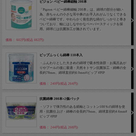
ピジョン ベビー綿棒細軸 200本
「Pigeon ベビー綿棒細軸 200本」は、綿球の部分が細い
為、赤ちゃんの小さな耳や鼻のお手入れがムリなくできる
ベビー綿棒です。やわらかく衛生的な綿がしっかりと巻き
ついており、軸にはしなやかなペーパースティックを採
用。綿球には抗菌加工が施されています。
価格： 602円(税込 662円)
ピップふっくら綿棒 110本入
・ふんわりとした大きめの綿球で吸水性抜群・お風呂あが
りやプールの後に最適・天然キトサン抗菌加工・綿棒の全
長約78mm、綿球直径約6.0mm#ピップ #PIP
価格： 240円(税込 264円)
抗菌綿棒 200本×2個パック
・ソフトで弾力性のある紙軸とコットン100％の綿球を使
用・抗菌仕上げ・綿棒の全長約79mm、綿球直径約4.6mm#
ピップ #PIP
価格： 244円(税込 268円)