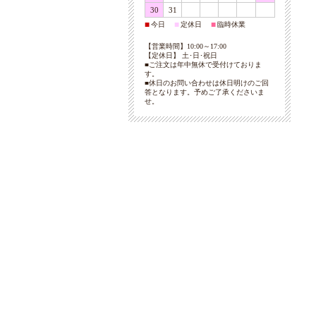
30
31
今日
定休日
臨時休業
■
■
■
【営業時間】10:00～17:00
【定休日】 土･日･祝日
■ご注文は年中無休で受付けておりま
す。
■休日のお問い合わせは休日明けのご回
答となります。予めご了承くださいま
せ。