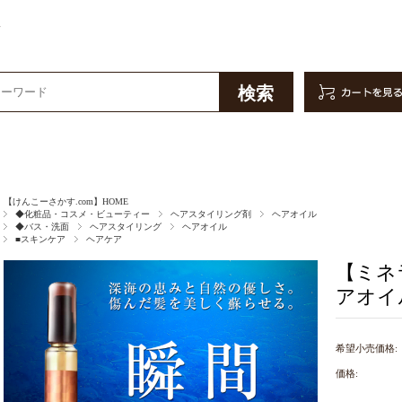
販
【けんこーさかす.com】HOME
◆化粧品・コスメ・ビューティー
ヘアスタイリング剤
ヘアオイル
◆バス・洗面
ヘアスタイリング
ヘアオイル
■スキンケア
ヘアケア
【ミネ
アオイル
希望小売価格:
価格: