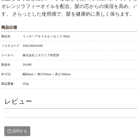
オレンジラフィーオイルを配合。髪の芯からの保湿を高め、
す。 さらっとした使用感で、髪を健康的に美しく保ちます。
商品仕様
製品名:
リッチヘアオイルエッセンス 60ml
ＪＡＮコード:
4582246054208
メーカー:
株式会社ミネラリア研究所
製造年:
2018年
外寸法:
幅80mm × 奥行30mm × 高さ200mm
製品重量:
105g
レビュー
質問する