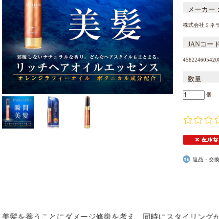
メーカー
株式会社ミネ
JANコー
458224605420
数量:
個
返品・交
美髪を養うことにダメージ修復を考え、同時にスタイリング