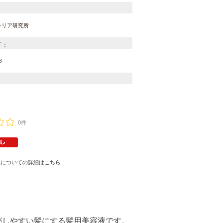
：
ラリア研究所
ド：
8
0件
換についての詳細はこちら
がしやすい髪にする髪用美容液です。