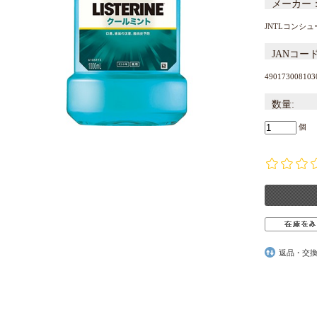
メーカー
JNTLコンシ
JANコー
490173008103
数量:
個
返品・交