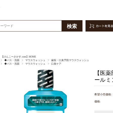
販
【けんこーさかす.com】HOME
◆バス・洗面
マウスウォッシュ
歯垢・口臭予防マウスウォッシュ
◆バス・洗面
マウスウォッシュ
口臭ケア
【医薬
ールミン
希望小売価格:
価格: