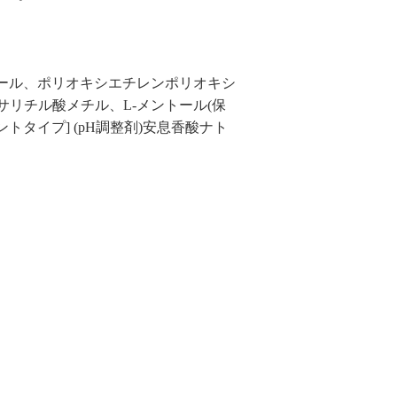
パノール、ポリオキシエチレンポリオキシ
、サリチル酸メチル、L-メントール(保
ントタイプ] (pH調整剤)安息香酸ナト