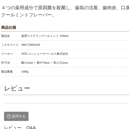
４つの薬用成分で原因菌を殺菌し、歯垢の沈着、歯肉炎、口
クールミントフレーバー。
商品仕様
製品名:
薬用リステリンクールミント 1000ml
ＪＡＮコード:
4901730081030
メーカー:
JNTLコンシューマーヘルス株式会社
外寸法:
幅112mm × 奥行78mm × 高さ225mm
製品重量:
1080g
レビュー
質問する
レビュー
Q&A