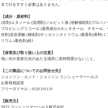
水で口をすすぐ必要はありません。
【成分 ･ 原材料】
(溶剤)エタノール (湿潤剤)ソルビット液 (溶解補助剤)プロ
プロピレングリコール (薬用成分)1,8-シネオール、チモール
存剤)安息香酸 (矯味剤)サッカリンナトリウム (着香剤)香料[ミ
リウム (着色剤)緑3
【保管及び取り扱い上の注意】
強い光や直射日光のあたる場所に長時間置かないこと。
【この製品についてのお問合せ先】
ジョンソン・エンド・ジョンソン コンシューマーヘルス
お客様相談室
フリーダイヤル：0120-101110
【販売元】
JNTLコンシューマーヘルス株式会社