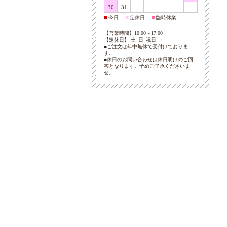
30
31
今日
定休日
臨時休業
■
■
■
【営業時間】10:00～17:00
【定休日】 土･日･祝日
■ご注文は年中無休で受付けておりま
す。
■休日のお問い合わせは休日明けのご回
答となります。予めご了承くださいま
せ。