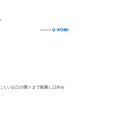
ん
にくいお口の隅々まで殺菌し口内を