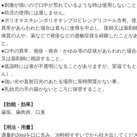
●刺激が強いので口中が荒れているような時は使用しないこと
●幼児の使用には適しません。
●ポリオキエチレンポリオキシプロピレングリコール含有。
異常があらわれた場合は直ちに使用を中止し、医師又は薬剤
体質の人や、薬などで発疹などの過敏症状を経験したことが
と。
●口中の異常、発疹・発赤・かゆみ等の症状があらわれた場
又は薬剤師に相談すること。
●低温時には液が不透明になることがありますが、室温でもと
ん）。
●強い光や直射日光のあたる場所に長時間置かない事。
●乳幼児の手の届かないところに保管すること。
【効能・効果】
歯垢、歯肉炎、口臭
【用法・用量】
適量約20mlを口に含み、30秒程すすいでから吐き出してくだ