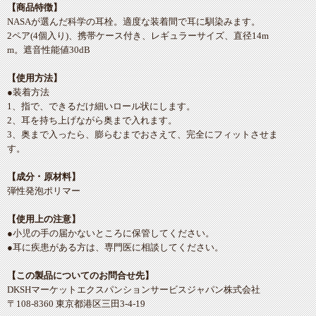
【商品特徴】
NASAが選んだ科学の耳栓。適度な装着間で耳に馴染みます。
2ペア(4個入り)、携帯ケース付き、レギュラーサイズ、直径14m
m。遮音性能値30dB
【使用方法】
●装着方法
1、指で、できるだけ細いロール状にします。
2、耳を持ち上げながら奥まで入れます。
3、奥まで入ったら、膨らむまでおさえて、完全にフィットさせま
す。
【成分 ･ 原材料】
弾性発泡ポリマー
【使用上の注意】
●小児の手の届かないところに保管してください。
●耳に疾患がある方は、専門医に相談してください。
【この製品についてのお問合せ先】
DKSHマーケットエクスパンションサービスジャパン株式会社
〒108-8360 東京都港区三田3-4-19