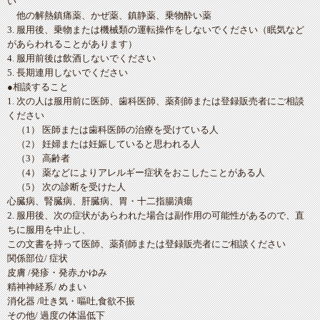
い
他の解熱鎮痛薬、かぜ薬、鎮静薬、乗物酔い薬
3. 服用後、乗物または機械類の運転操作をしないでください（眠気など
があらわれることがあります）
4. 服用前後は飲酒しないでください
5. 長期連用しないでください
●相談すること
1. 次の人は服用前に医師、歯科医師、薬剤師または登録販売者にご相談
ください
（1） 医師または歯科医師の治療を受けている人
（2） 妊婦または妊娠していると思われる人
（3） 高齢者
（4） 薬などによりアレルギー症状をおこしたことがある人
（5） 次の診断を受けた人
心臓病、腎臓病、肝臓病、胃・十二指腸潰瘍
2. 服用後、次の症状があらわれた場合は副作用の可能性があるので、直
ちに服用を中止し、
この文書を持って医師、薬剤師または登録販売者にご相談ください
関係部位/ 症状
皮膚 /発疹・発赤,かゆみ
精神神経系/ めまい
消化器 /吐き気・嘔吐,食欲不振
その他/ 過度の体温低下