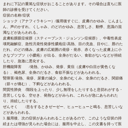
まれに下記の重篤な症状がおこることがあります。その場合は直ちに医
師の診療を受けてください。
症状の名称/症状
ショック（アナフィラキシー）/服用後すぐに、皮膚のかゆみ、じんまし
ん、声のかすれ、くしゃみ、のどのかゆみ、息苦しさ、動悸、意識の混
濁などがあらわれる。
皮膚粘膜眼症候群（スティーブンス・ジョンソン症候群）、中毒性表皮
壊死融解症、急性汎発性発疹性膿疱症/高熱、目の充血、目やに、唇のた
だれ、のどの痛み、皮膚の広範囲の発疹・発赤、赤くなった皮膚上に小
さなブツブツ（小膿疱）が出る、全身がだるい、食欲がないなどが持続
したり、急激に悪化する。
肝機能障害 /発熱、かゆみ、発疹、黄疸（皮膚や白目が黄色くな
る）、褐色尿、全身のだるさ、食欲不振などがあらわれる。
腎障害/発熱、発疹、尿量の減少、全身のむくみ、全身のだるさ、関節痛
（節々が痛む）、下痢などがあらわれる。
間質性肺炎 /階段を上ったり、少し無理をしたりすると息切れがする・
息苦しくなる、空せき、発熱などがみられ、これらが急にあらわれた
り、持続したりする。
ぜんそく /息をするときゼーゼー、ヒューヒューと鳴る、息苦しいな
どがあらわれる。
3. 服用後、次の症状があらわれることがあるので、このような症状の持
続または増強が見られた場合には、服用を中止し、この文書を持って医