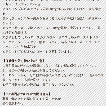
アセトアミノフェン/125mg
アリルイソプロピルアセチル尿素/30mg/痛みをおさえるはたらきを助け
る
無水カフェイン/25mg/痛みをおさえるはたらきを助けるほか、頭痛をや
わらげる
メタケイ酸アルミン酸マグネシウム/50mg/胃酸を中和するとともに、胃
の粘膜を保護する
添加物として カルメロースカルシウム、クロスカルメロースナトリウ
ム、ポビドン、ステアリン酸カルシウム、結晶セルロース、トウモロコ
シデンプン、乳糖水和物、
ヒドロキシプロピルセルロースを含有しています。
【保管及び取り扱い上の注意】
1. 直射日光の当らない湿気の少ない、涼しい所に保管してください。
2. 小児の手の届かない所に保管してください。
3. PTP シートから出して他の容器に入れ替えないでください。（誤用の原
因になったり、品質が変化します）
4. 使用期限をすぎた製品は、服用しないでください。
【この製品についてのお問合せ先】
薬局で購入された薬に関するお問い合わせ
受付電話番号：