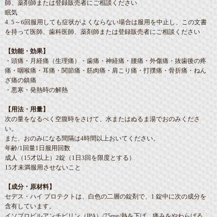
師、薬剤師または登録販売者にご相談ください
眠気
4. 5～6回服用しても症状がよくならない場合は服用を中止し、この文書
を持って医師、歯科医師、薬剤師または登録販売者にご相談ください
【効能・効果】
・頭痛・月経痛（生理痛）・歯痛・神経痛・腰痛・外傷痛・抜歯後の疼
痛・咽喉痛・耳痛・関節痛・筋肉痛・肩こり痛・打撲痛・骨折痛・ねん
ざ痛の鎮痛
・悪寒・発熱時の解熱
【用法・用量】
次の量をなるべく空腹時をさけて、水またはぬるま湯でおのみくださ
い。
また、おのみになる間隔は4時間以上おいてください。
年齢/1回量1日服用回数
成人（15才以上）2錠（1日3回を限度とする）
15才未満服用させないこと
【成分 ･ 原材料】
セデス・ハイ プロテクトは、白色の二層の錠剤で、1 錠中に次の成分を
含有しています。
イソプロピルアンチピリン（IPA）/75mg/熱を下げ、痛みをやわらげる