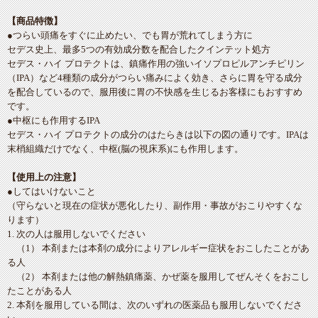
【商品特徴】
●つらい頭痛をすぐに止めたい、でも胃が荒れてしまう方に
セデス史上、最多5つの有効成分数を配合したクインテット処方
セデス・ハイ プロテクトは、鎮痛作用の強いイソプロピルアンチピリン
（IPA）など4種類の成分がつらい痛みによく効き、さらに胃を守る成分
を配合しているので、服用後に胃の不快感を生じるお客様にもおすすめ
です。
●中枢にも作用するIPA
セデス・ハイ プロテクトの成分のはたらきは以下の図の通りです。IPAは
末梢組織だけでなく、中枢(脳の視床系)にも作用します。
【使用上の注意】
●してはいけないこと
（守らないと現在の症状が悪化したり、副作用・事故がおこりやすくな
ります）
1. 次の人は服用しないでください
（1） 本剤または本剤の成分によりアレルギー症状をおこしたことがあ
る人
（2） 本剤または他の解熱鎮痛薬、かぜ薬を服用してぜんそくをおこし
たことがある人
2. 本剤を服用している間は、次のいずれの医薬品も服用しないでくださ