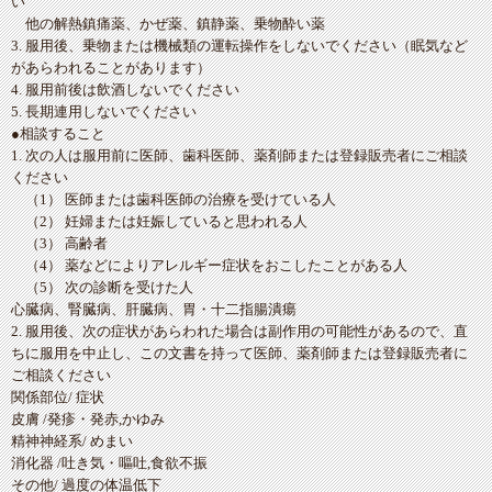
い
他の解熱鎮痛薬、かぜ薬、鎮静薬、乗物酔い薬
3. 服用後、乗物または機械類の運転操作をしないでください（眠気など
があらわれることがあります）
4. 服用前後は飲酒しないでください
5. 長期連用しないでください
●相談すること
1. 次の人は服用前に医師、歯科医師、薬剤師または登録販売者にご相談
ください
（1） 医師または歯科医師の治療を受けている人
（2） 妊婦または妊娠していると思われる人
（3） 高齢者
（4） 薬などによりアレルギー症状をおこしたことがある人
（5） 次の診断を受けた人
心臓病、腎臓病、肝臓病、胃・十二指腸潰瘍
2. 服用後、次の症状があらわれた場合は副作用の可能性があるので、直
ちに服用を中止し、この文書を持って医師、薬剤師または登録販売者に
ご相談ください
関係部位/ 症状
皮膚 /発疹・発赤,かゆみ
精神神経系/ めまい
消化器 /吐き気・嘔吐,食欲不振
その他/ 過度の体温低下