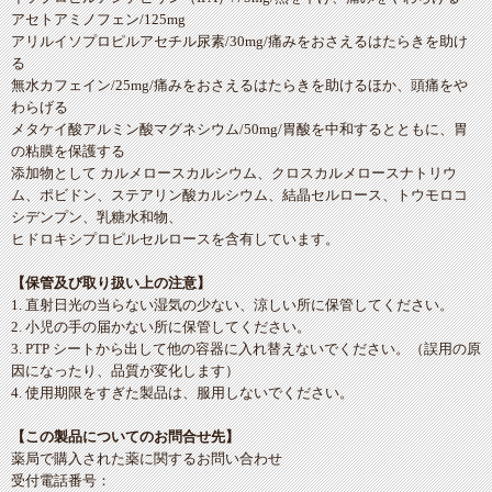
アセトアミノフェン/125mg
アリルイソプロピルアセチル尿素/30mg/痛みをおさえるはたらきを助け
る
無水カフェイン/25mg/痛みをおさえるはたらきを助けるほか、頭痛をや
わらげる
メタケイ酸アルミン酸マグネシウム/50mg/胃酸を中和するとともに、胃
の粘膜を保護する
添加物として カルメロースカルシウム、クロスカルメロースナトリウ
ム、ポビドン、ステアリン酸カルシウム、結晶セルロース、トウモロコ
シデンプン、乳糖水和物、
ヒドロキシプロピルセルロースを含有しています。
【保管及び取り扱い上の注意】
1. 直射日光の当らない湿気の少ない、涼しい所に保管してください。
2. 小児の手の届かない所に保管してください。
3. PTP シートから出して他の容器に入れ替えないでください。（誤用の原
因になったり、品質が変化します）
4. 使用期限をすぎた製品は、服用しないでください。
【この製品についてのお問合せ先】
薬局で購入された薬に関するお問い合わせ
受付電話番号：