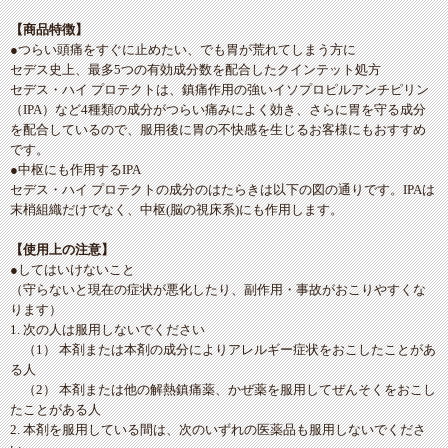
【商品特徴】
●つらい頭痛をすぐに止めたい、でも胃が荒れてしまう方に
セデス史上、最多5つの有効成分数を配合したクインテット処方
セデス・ハイ プロテクトは、鎮痛作用の強いイソプロピルアンチピリン
（IPA）など4種類の成分がつらい痛みによく効き、さらに胃を守る成分
を配合しているので、服用後に胃の不快感を生じるお客様にもおすすめ
です。
●中枢にも作用するIPA
セデス・ハイ プロテクトの成分のはたらきは以下の図の通りです。IPAは
末梢組織だけでなく、中枢(脳の視床系)にも作用します。
【使用上の注意】
●してはいけないこと
（守らないと現在の症状が悪化したり、副作用・事故がおこりやすくな
ります）
1. 次の人は服用しないでください
（1） 本剤または本剤の成分によりアレルギー症状をおこしたことがあ
る人
（2） 本剤または他の解熱鎮痛薬、かぜ薬を服用してぜんそくをおこし
たことがある人
2. 本剤を服用している間は、次のいずれの医薬品も服用しないでくださ