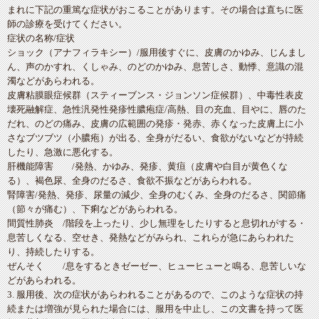
まれに下記の重篤な症状がおこることがあります。その場合は直ちに医
師の診療を受けてください。
症状の名称/症状
ショック（アナフィラキシー）/服用後すぐに、皮膚のかゆみ、じんまし
ん、声のかすれ、くしゃみ、のどのかゆみ、息苦しさ、動悸、意識の混
濁などがあらわれる。
皮膚粘膜眼症候群（スティーブンス・ジョンソン症候群）、中毒性表皮
壊死融解症、急性汎発性発疹性膿疱症/高熱、目の充血、目やに、唇のた
だれ、のどの痛み、皮膚の広範囲の発疹・発赤、赤くなった皮膚上に小
さなブツブツ（小膿疱）が出る、全身がだるい、食欲がないなどが持続
したり、急激に悪化する。
肝機能障害 /発熱、かゆみ、発疹、黄疸（皮膚や白目が黄色くな
る）、褐色尿、全身のだるさ、食欲不振などがあらわれる。
腎障害/発熱、発疹、尿量の減少、全身のむくみ、全身のだるさ、関節痛
（節々が痛む）、下痢などがあらわれる。
間質性肺炎 /階段を上ったり、少し無理をしたりすると息切れがする・
息苦しくなる、空せき、発熱などがみられ、これらが急にあらわれた
り、持続したりする。
ぜんそく /息をするときゼーゼー、ヒューヒューと鳴る、息苦しいな
どがあらわれる。
3. 服用後、次の症状があらわれることがあるので、このような症状の持
続または増強が見られた場合には、服用を中止し、この文書を持って医