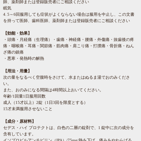
師、薬剤師または登録販売者にご相談ください
眠気
4. 5～6回服用しても症状がよくならない場合は服用を中止し、この文書
を持って医師、歯科医師、薬剤師または登録販売者にご相談ください
【効能・効果】
・頭痛・月経痛（生理痛）・歯痛・神経痛・腰痛・外傷痛・抜歯後の疼
痛・咽喉痛・耳痛・関節痛・筋肉痛・肩こり痛・打撲痛・骨折痛・ねん
ざ痛の鎮痛
・悪寒・発熱時の解熱
【用法・用量】
次の量をなるべく空腹時をさけて、水またはぬるま湯でおのみくださ
い。
また、おのみになる間隔は4時間以上おいてください。
年齢/1回量1日服用回数
成人（15才以上）2錠（1日3回を限度とする）
15才未満服用させないこと
【成分 ･ 原材料】
セデス・ハイ プロテクトは、白色の二層の錠剤で、1 錠中に次の成分を
含有しています。
イソプロピルアンチピリン（IPA）/75mg/熱を下げ、痛みをやわらげる